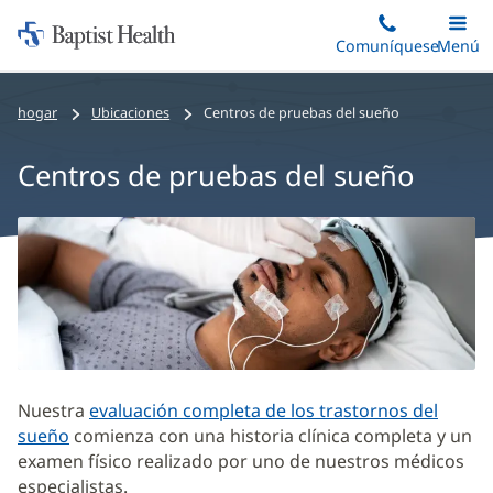
Iniciar:
Saltar
Comuníquese
Alterna
Menú
Princip
al
Baptist
contenido
Health
hogar
Ubicaciones
Centros de pruebas del sueño
principal
Centros de pruebas del sueño
Sleep
Testing
Centers
Sección
de
contenido
Nuestra
evaluación completa de los trastornos del
principal
sueño
comienza con una historia clínica completa y un
examen físico realizado por uno de nuestros médicos
especialistas.