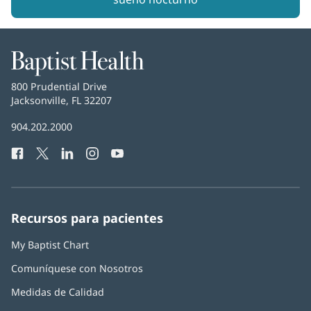
Baptist
Health
Baptist
800 Prudential Drive
Health
Jacksonville, FL 32207
(Se
abre
Número
904.202.2000
en
de
una
Facebook
(Se
Twitter
(Se
LinkedIn
(Se
Instagram
(Se
YouTube
(Se
Teléfono
ventana
abre
abre
abre
abre
abre
de
nueva)
en
en
en
en
en
Baptist
una
una
una
una
una
Health:
ventana
ventana
ventana
ventana
ventana
Recursos para pacientes
nueva)
nueva)
nueva)
nueva)
nueva)
My Baptist Chart
Comuníquese con Nosotros
Medidas de Calidad