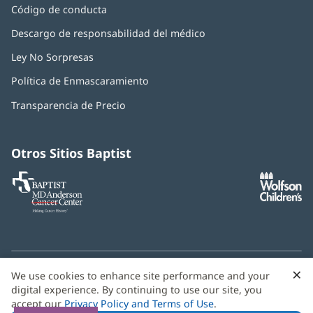
Código de conducta
Descargo de responsabilidad del médico
Ley No Sorpresas
(Se
abre
Política de Enmascaramiento
(Se
en
abre
una
Transparencia de Precio
en
ventana
una
nueva)
ventana
nueva)
Otros Sitios Baptist
Baptist
(Se
(S
MD
abre
ab
Anderson
en
e
Cancer
una
u
Center
ventana
ve
nueva)
nu
×
C
We use cookies to enhance site performance and your
¿Necesitas ayuda con el idioma? Le ofrecemos
servicios de
b
digital experience. By continuing to use our site, you
asistencia multilingüe
de forma gratuita.
accept our
Privacy Policy and Terms of Use
.