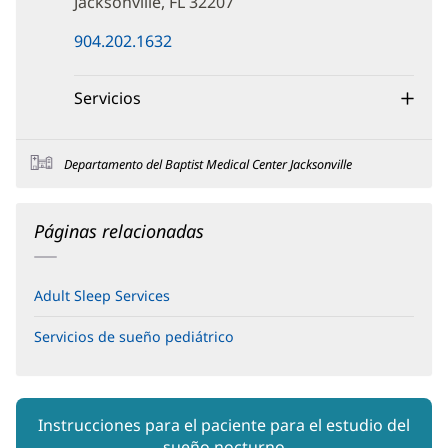
Jacksonville, FL 32207
(Se
904.202.1632
abre
en
una
Servicios
ventana
nueva)
Departamento del Baptist Medical Center Jacksonville
Páginas relacionadas
Adult Sleep Services
Servicios de sueño pediátrico
(Se
abre
en
una
ventana
Instrucciones para el paciente para el estudio del
nueva)
sueño nocturno