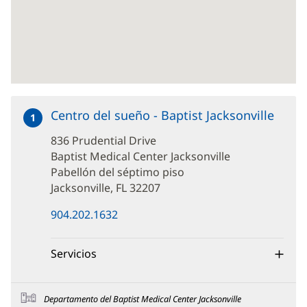
Centro del sueño - Baptist Jacksonville
en
1
836
836 Prudential Drive
Prude
Drive
Baptist Medical Center Jacksonville
Pabellón del séptimo piso
Jacksonville, FL 32207
(Se
904.202.1632
abre
en
una
Servicios
ventana
nueva)
Departamento del Baptist Medical Center Jacksonville