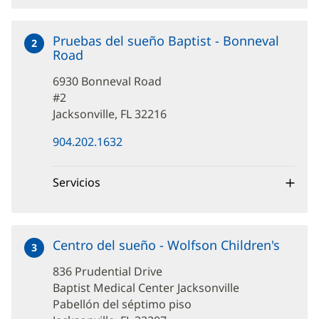
Pruebas del sueño Baptist - Bonneval
2
Road
en
6930
6930 Bonneval Road
Bonneval
Road
#2
Jacksonville, FL 32216
(Se
904.202.1632
abre
en
una
Servicios
ventana
nueva)
Centro del sueño - Wolfson Children's
en
3
836
836 Prudential Drive
Pruden
Drive
Baptist Medical Center Jacksonville
Pabellón del séptimo piso