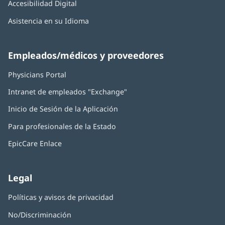
Accesibilidad Digital
Asistencia en su Idioma
Empleados/médicos y proveedores
Physicians Portal
(Se
abre
Intranet de empleados "Exchange"
(Se
en
abre
una
Inicio de Sesión de la Aplicación
(Se
en
ventana
abre
una
nueva)
Para profesionales de la Estado
en
ventana
una
nueva)
EpicCare Enlace
ventana
nueva)
Legal
Políticas y avisos de privacidad
No/Discriminación