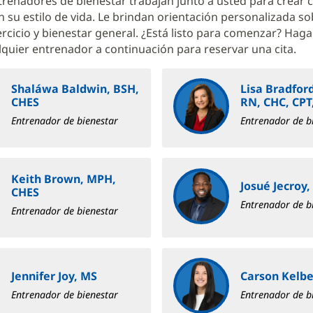
renadores de bienestar trabajan junto a usted para crear
 su estilo de vida. Le brindan orientación personalizada s
ercicio y bienestar general. ¿Está listo para comenzar? Haga 
alquier entrenador a continuación para reservar una cita.
Shaláwa Baldwin, BSH,
Lisa Bradfor
CHES
RN, CHC, CP
Entrenador de bienestar
Entrenador de b
Keith Brown, MPH,
Josué Jecroy
CHES
Entrenador de b
Entrenador de bienestar
Jennifer Joy, MS
Carson Kelbe
Entrenador de bienestar
Entrenador de b