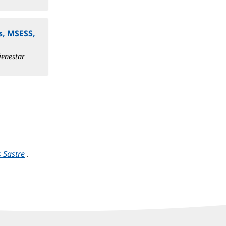
s, MSESS,
ienestar
s Sastre
.