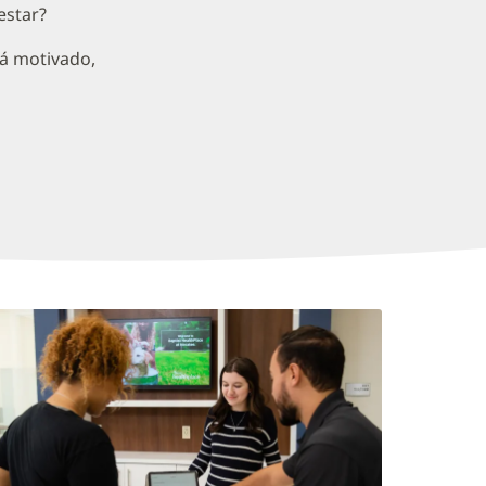
estar?
rá motivado,