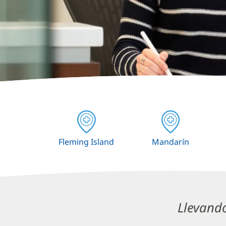
Fleming Island
Mandarín
Conteni
Llevand
principa