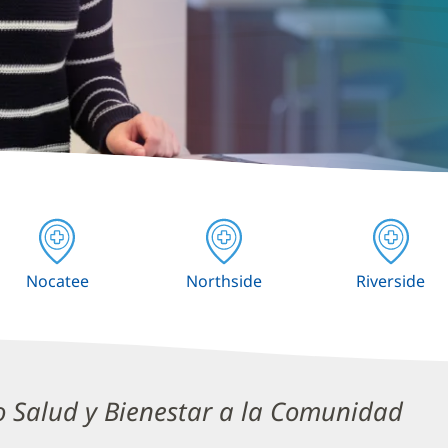
Nocatee
Northside
Riverside
do
o Salud y Bienestar a la Comunidad
l