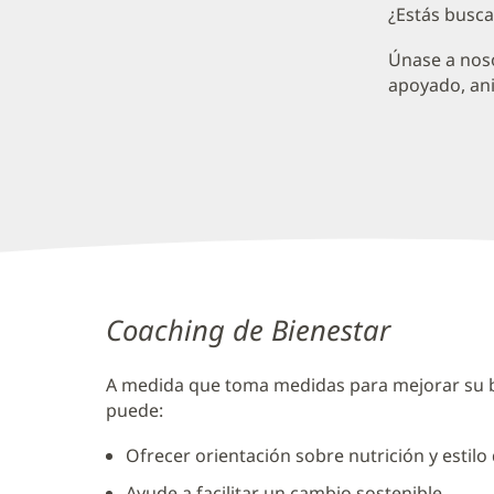
¿Estás buscan
de
los
Únase a noso
apoyado, ani
Centros
de
Baptist
Wellnes
Centros
de
Coaching de Bienestar
Baptist
A medida que toma medidas para mejorar su b
Wellness
puede:
Sección
de
Ofrecer orientación sobre nutrición y estilo 
Contenido
Ayude a facilitar un cambio sostenible