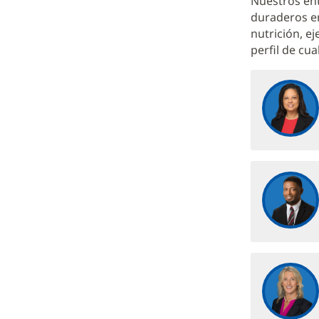
Nuestros ent
-
duraderos en
Sección
nutrición, ej
de
perfil de cu
Contenido
Adicional
3