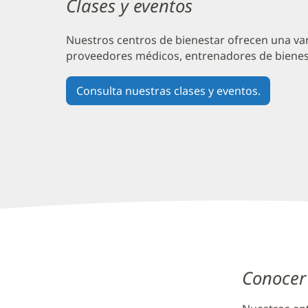
de
Clases y eventos
Baptist
Nuestros centros de bienestar ofrecen una va
Wellness
proveedores médicos, entrenadores de bienesta
-
Sección
Consulta nuestras clases y eventos.
de
Contenido
Adicional
2
Centros
de
Baptist
Conocer
Wellness