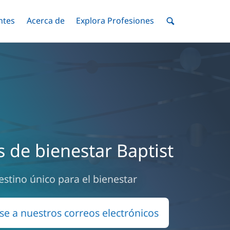
ntes
Menú
Acerca de
Menú
Explora Profesiones
Menú
nar
Alternar
Alternar
Alternar
Menú
de
Buscar
 de bienestar Baptist
estino único para el bienestar
se a nuestros correos electrónicos