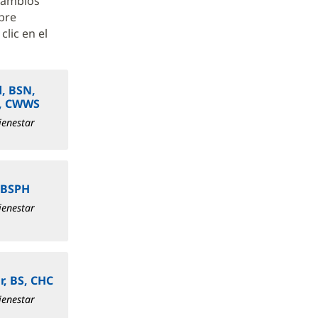
 cambios
obre
clic en el
d, BSN,
T, CWWS
ienestar
, BSPH
ienestar
r, BS, CHC
ienestar