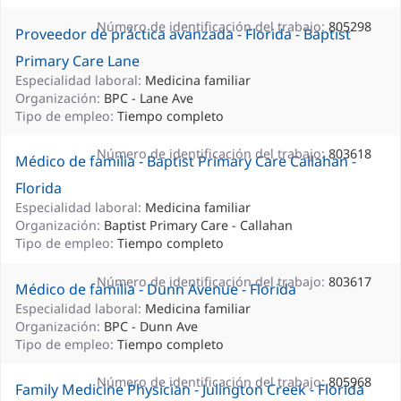
Número de identificación del trabajo:
805298
Proveedor de práctica avanzada - Florida - Baptist
Primary Care Lane
Especialidad laboral:
Medicina familiar
Organización:
BPC - Lane Ave
Tipo de empleo:
Tiempo completo
Número de identificación del trabajo:
803618
Médico de familia - Baptist Primary Care Callahan -
Florida
Especialidad laboral:
Medicina familiar
Organización:
Baptist Primary Care - Callahan
Tipo de empleo:
Tiempo completo
Número de identificación del trabajo:
803617
Médico de familia - Dunn Avenue - Florida
Especialidad laboral:
Medicina familiar
Organización:
BPC - Dunn Ave
Tipo de empleo:
Tiempo completo
Número de identificación del trabajo:
805968
Family Medicine Physician - Julington Creek - Florida