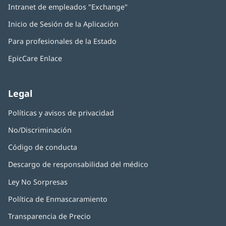
Intranet de empleados "Exchange"
(Se
en
abre
una
Inicio de Sesión de la Aplicación
(Se
en
ventana
abre
una
nueva)
Para profesionales de la Estado
en
ventana
una
nueva)
EpicCare Enlace
ventana
nueva)
Legal
Políticas y avisos de privacidad
No/Discriminación
Código de conducta
Descargo de responsabilidad del médico
Ley No Sorpresas
(Se
abre
Política de Enmascaramiento
(Se
en
abre
una
Transparencia de Precio
en
ventana