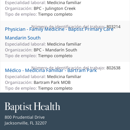
Especialidad laboral:
Medicina familiar
Organización:
BPC - Julington Creek
Tipo de empleo:
Tiempo completo
Número de identificación del trabajo:
803214
Physician - Family Medicine - Baptist Primary Care
Mandarin South
Especialidad laboral:
Medicina familiar
Organización:
BPC - Mandarín South
Tipo de empleo:
Tiempo completo
Número de identificación del trabajo:
802638
Médico - Medicina Familiar - Bartram Park
Especialidad laboral:
Medicina familiar
Organización:
Bartram Park MOB
Tipo de empleo:
Tiempo completo
Número de identificación del trabajo:
803619
Médico - Medicina Familiar - Florida - Baptist Primary
Baptist
Health
Care Lane
Baptist
800 Prudential Drive
Especialidad laboral:
Medicina familiar
Health
Jacksonville, FL 32207
(Se
Organización:
BPC - Lane Ave
abre
Tipo de empleo:
Tiempo completo