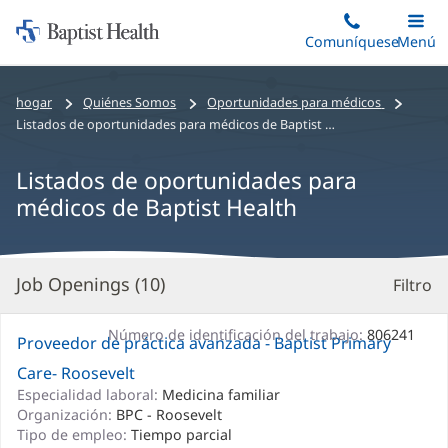
Iniciar:
Saltar
Comuníquese
Alterna
Menú
Princip
al
Baptist
contenido
Health
Bread
hogar
Quiénes Somos
Oportunidades para médicos
principal
crumbs
Listados de oportunidades para médicos de Baptist Health
navigation
Listados de oportunidades para
médicos de Baptist Health
Job Openings (
10
)
Filtro
R
d
la
Número de identificación del trabajo:
806241
Proveedor de práctica avanzada - Baptist Primary
B
Care- Roosevelt
Especialidad laboral:
Medicina familiar
Organización:
BPC - Roosevelt
Tipo de empleo:
Tiempo parcial