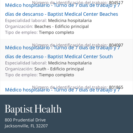
Número de identificación del trabajo:
804517
Médico hospitalario - Turno de 7 días de trabajo y 7
días de descanso - Baptist Medical Center Beaches
Especialidad laboral:
Medicina hospitalaria
Organización:
Beaches - Edificio principal
Tipo de empleo:
Tiempo completo
Número de identificación del trabajo:
804097
Médico hospitalario - Turno de 7 días de trabajo y 7
días de descanso - Baptist Medical Center South
Especialidad laboral:
Medicina hospitalaria
Organización:
South - Edificio principal
Tipo de empleo:
Tiempo completo
Número de identificación del trabajo:
801865
Médico hospitalario - Turno de 7 días de trabajo y 7
días de descanso - Baptist Medical Center del centro
de Florida, Florida
Baptist
Health
Especialidad laboral:
Medicina hospitalaria
Baptist
800 Prudential Drive
Organización:
Centro - Edificio principal
Health
Jacksonville, FL 32207
(Se
Tipo de empleo:
Tiempo completo
abre