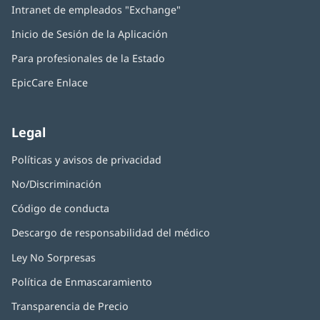
trabajo y 7 días de descanso - Baptist Medical Center
Intranet de empleados "Exchange"
(Se
en
abre
Beaches
una
Inicio de Sesión de la Aplicación
(Se
en
Especialidad laboral:
Medicina hospitalaria
ventana
abre
una
Organización:
Beaches - Edificio principal
nueva)
Para profesionales de la Estado
en
ventana
Tipo de empleo:
Tiempo completo
una
nueva)
EpicCare Enlace
ventana
Número de identificación del trabajo:
806452
Médico hospitalario de guardia - Turno de 7 días de
nueva)
trabajo y 7 días de descanso - Baptist Medical Center
Legal
Beaches
Políticas y avisos de privacidad
Especialidad laboral:
Medicina hospitalaria
Organización:
Beaches - Edificio principal
No/Discriminación
Tipo de empleo:
Tiempo completo
Código de conducta
Número de identificación del trabajo:
804494
Enfermero/a practicante o asistente médico/a -
Descargo de responsabilidad del médico
Pacientes hospitalizados - Turnos nocturnos de 7 días
Ley No Sorpresas
(Se
de trabajo y 7 días de descanso - Beaches
abre
Política de Enmascaramiento
(Se
en
Especialidad laboral:
Medicina hospitalaria
abre
una
Organización:
Beaches - Edificio principal
Transparencia de Precio
en
ventana
Tipo de empleo:
Tiempo completo