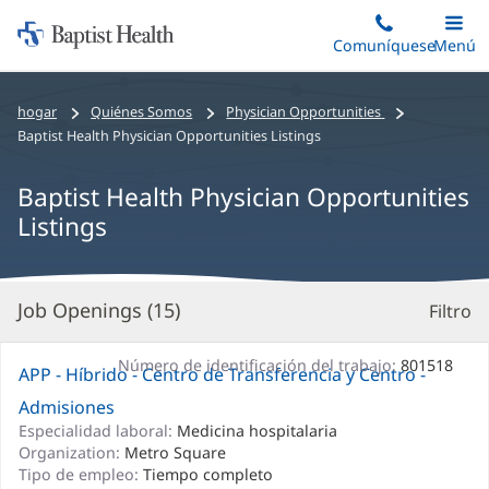
Iniciar:
Saltar
Comuníquese
Alterna
Menú
Princip
al
Baptist
contenido
Health
Bread
hogar
Quiénes Somos
Physician Opportunities
principal
crumbs
Baptist Health Physician Opportunities Listings
navigation
Baptist Health Physician Opportunities
Listings
Job Openings (
15
)
Filtro
R
d
la
Número de identificación del trabajo:
801518
APP - Híbrido - Centro de Transferencia y Centro -
B
Admisiones
Especialidad laboral:
Medicina hospitalaria
Organization:
Metro Square
Tipo de empleo:
Tiempo completo