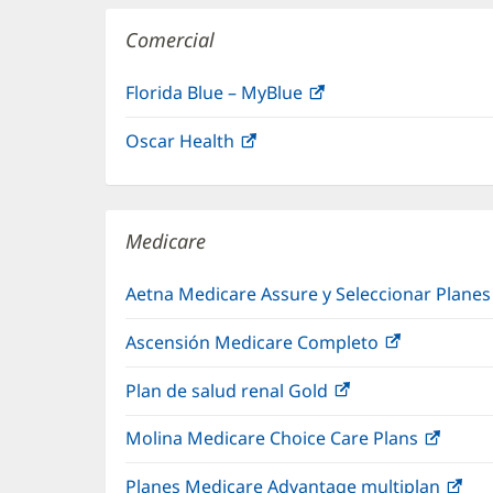
Comercial
Florida Blue – MyBlue
(Se
abre
Oscar Health
(Se
en
abre
una
en
ventana
una
nueva)
Medicare
ventana
nueva)
Aetna Medicare Assure y Seleccionar Plane
Ascensión Medicare Completo
(Se
abre
Plan de salud renal Gold
(Se
en
abre
una
Molina Medicare Choice Care Plans
(Se
en
ventana
abre
una
nueva)
Planes Medicare Advantage multiplan
(Se
en
ventana