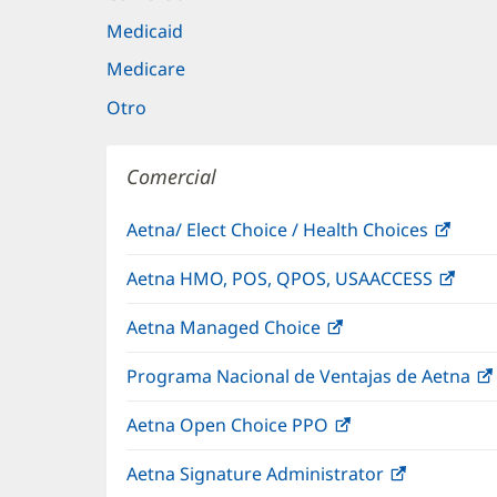
Medicaid
Medicare
Otro
Comercial
Aetna/ Elect Choice / Health Choices
(Se
abre
Aetna HMO, POS, QPOS, USAACCESS
(Se
en
abre
una
Aetna Managed Choice
(Se
en
vent
abre
una
nuev
Programa Nacional de Ventajas de Aetna
en
vent
una
nuev
Aetna Open Choice PPO
(Se
ventana
abre
nueva)
Aetna Signature Administrator
(Se
en