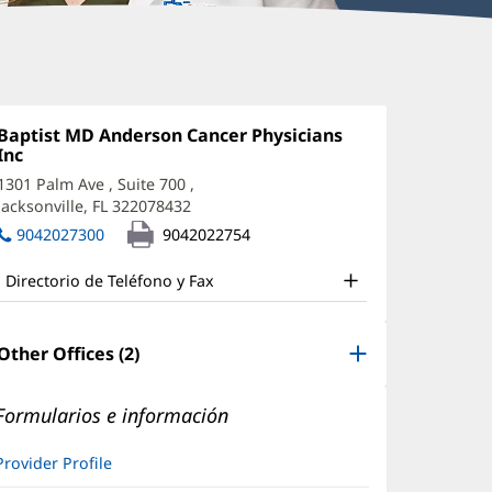
allie
oltero,
Oficina
Baptist MD Anderson Cancer Physicians
1:
Inc
(Se
PRN
abre
1301 Palm Ave
, Suite 700
,
ffice
en
Jacksonville, FL 322078432
(Se
una
nd
abre
ventana
9042027300
9042022754
en
nueva)
ther
una
Directorio de Teléfono y Fax
atient
ventana
nueva)
nformation
Other Offices (2)
Formularios e información
Provider Profile