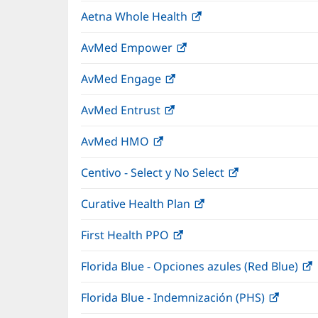
abre
una
Aetna Whole Health
(Se
en
ventana
abre
una
nueva)
AvMed Empower
(Se
en
ventana
abre
una
nueva)
AvMed Engage
(Se
en
ventana
abre
una
nueva)
AvMed Entrust
(Se
en
ventana
abre
una
nueva)
AvMed HMO
(Se
en
ventana
abre
una
nueva)
Centivo - Select y No Select
(Se
en
ventana
abre
una
nueva)
Curative Health Plan
(Se
en
ventana
abre
una
nueva)
First Health PPO
(Se
en
ventana
abre
una
nueva)
Florida Blue - Opciones azules (Red Blue)
(
en
ventana
una
nueva)
Florida Blue - Indemnización (PHS)
(Se
ventana
abre
nueva)