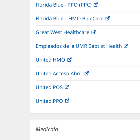
Florida Blue - PPO (PPC)
(Se
en
abre
una
Florida Blue – HMO BlueCare
(Se
en
ventan
abre
una
nueva)
Great West Healthcare
(Se
en
ventana
abre
una
nueva)
Empleados de la UMR Baptist Health
(Se
en
ventana
abre
una
nueva)
United HMO
(Se
en
ventana
abre
una
nueva)
United Acceso Abrir
(Se
en
vent
abre
una
nuev
United POS
(Se
en
ventana
abre
una
nueva)
United PPO
(Se
en
ventana
abre
una
nueva)
en
ventana
una
nueva)
Medicaid
ventana
nueva)