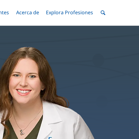
ntes
Menú
Acerca de
Menú
Explora Profesiones
Menú
nar
Alternar
Alternar
Alternar
Menú
de
Buscar