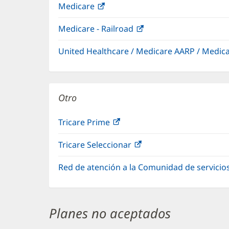
Medicare
(Se
abre
Medicare - Railroad
(Se
en
abre
una
United Healthcare / Medicare AARP / Medi
en
ventana
una
nueva)
ventana
nueva)
Otro
Tricare Prime
(Se
abre
Tricare Seleccionar
(Se
en
abre
una
Red de atención a la Comunidad de servicio
en
ventana
una
nueva)
ventana
nueva)
Planes no aceptados