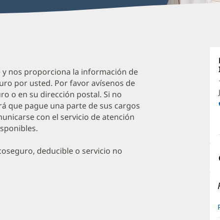
C
S
A
e y nos proporciona la información de
uro por usted. Por favor avísenos de
O
o o en su dirección postal. Si no
a
irá que pague una parte de sus cargos
O
unicarse con el servicio de atención
isponibles.
P
I
oseguro, deducible o servicio no