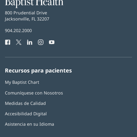
Health
Baptist
800 Prudential Drive
Health
Jacksonville, FL 32207
(Se
abre
Número
904.202.2000
en
de
una
Facebook
(Se
Twitter
(Se
LinkedIn
(Se
Instagram
(Se
YouTube
(Se
Teléfono
ventana
abre
abre
abre
abre
abre
de
nueva)
en
en
en
en
en
Baptist
una
una
una
una
una
Health:
ventana
ventana
ventana
ventana
ventana
Recursos para pacientes
nueva)
nueva)
nueva)
nueva)
nueva)
My Baptist Chart
Comuníquese con Nosotros
Medidas de Calidad
Accesibilidad Digital
Asistencia en su Idioma