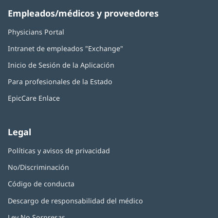
Empleados/médicos y proveedores
Physicians Portal
(Se
abre
Intranet de empleados "Exchange"
(Se
en
abre
una
Inicio de Sesión de la Aplicación
(Se
en
ventana
abre
una
nueva)
Para profesionales de la Estado
en
ventana
una
nueva)
EpicCare Enlace
ventana
nueva)
Legal
Políticas y avisos de privacidad
No/Discriminación
Código de conducta
Descargo de responsabilidad del médico
Ley No Sorpresas
(Se