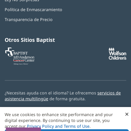
abre
Política de Enmascaramiento
(Se
en
abre
una
Transparencia de Precio
en
ventana
una
nueva)
ventana
nueva)
Otros Sitios Baptist
Baptist
(Se
(S
MD
abre
ab
Anderson
en
e
Cancer
una
u
Center
ventana
ve
nueva)
nu
¿Necesitas ayuda con el idioma? Le ofrecemos
servicios de
asistencia multilingüe
de forma gratuita.
© 2026 Baptist Health
×
We use cookies to enhance site performance and your
digital experience. By continuing to use our site, you
accept our
Privacy Policy and Terms of Use
.