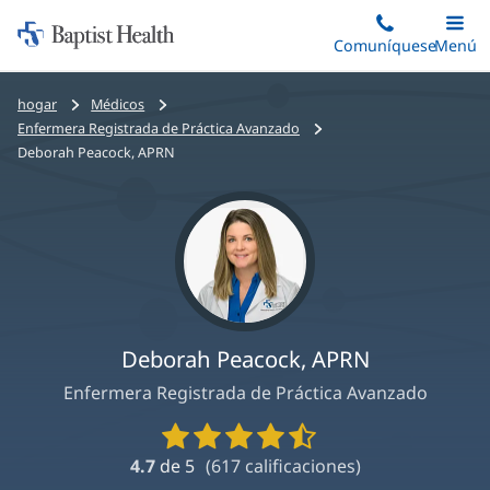
Iniciar:
Saltar
Comuníquese
Alterna
Menú
Princip
al
Baptist
contenido
Health
Bread
hogar
Médicos
principal
crumbs
Enfermera Registrada de Práctica Avanzado
navigation
Deborah Peacock, APRN
Deborah Peacock, APRN
Enfermera Registrada de Práctica Avanzado
Calificaciones
y
4.7
de 5
(
617
calificaciones)
reseñas