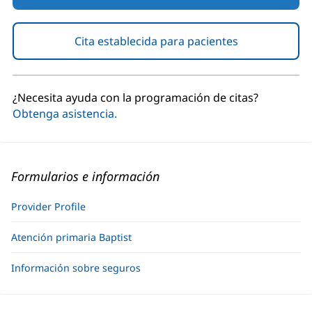
Cita establecida para pacientes
(Se
abre
en
una
¿Necesita ayuda con la programación de citas?
ventana
Obtenga asistencia.
nueva)
Formularios e información
Provider Profile
Atención primaria Baptist
Información sobre seguros