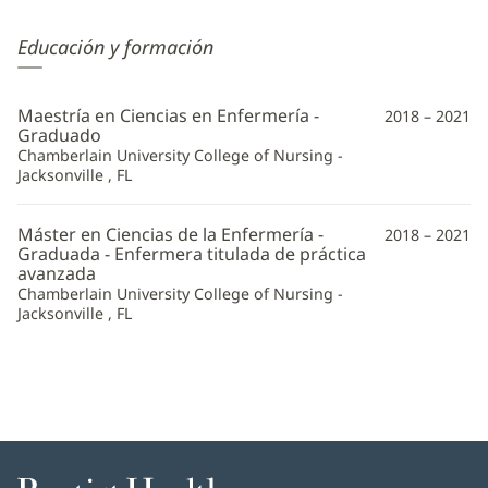
Deborah
Educación y formación
Peacock,
APRN
Maestría en Ciencias en Enfermería -
2018 – 2021
Información
Graduado
Chamberlain University College of Nursing -
adicional
Jacksonville , FL
Máster en Ciencias de la Enfermería -
2018 – 2021
Graduada - Enfermera titulada de práctica
avanzada
Chamberlain University College of Nursing -
Jacksonville , FL
Baptist