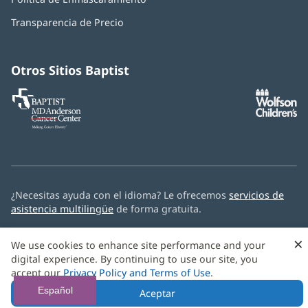
en
abre
una
Transparencia de Precio
en
ventana
una
nueva)
ventana
nueva)
Otros Sitios Baptist
Baptist
(Se
(S
MD
abre
ab
Anderson
en
e
Cancer
una
u
Center
ventana
ve
nueva)
nu
¿Necesitas ayuda con el idioma? Le ofrecemos
servicios de
asistencia multilingüe
de forma gratuita.
© 2026 Baptist Health
×
We use cookies to enhance site performance and your
digital experience. By continuing to use our site, you
accept our
Privacy Policy and Terms of Use
.
Español
Aceptar