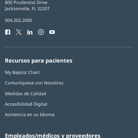
Baptist
800 Prudential Drive
Health
Jacksonville, FL 32207
(Se
abre
Número
904.202.2000
en
de
una
Facebook
(Se
Twitter
(Se
LinkedIn
(Se
Instagram
(Se
YouTube
(Se
Teléfono
ventana
abre
abre
abre
abre
abre
de
nueva)
en
en
en
en
en
Baptist
una
una
una
una
una
Health:
ventana
ventana
ventana
ventana
ventana
Recursos para pacientes
nueva)
nueva)
nueva)
nueva)
nueva)
My Baptist Chart
Comuníquese con Nosotros
Medidas de Calidad
Accesibilidad Digital
Asistencia en su Idioma
Empleados/médicos y proveedores