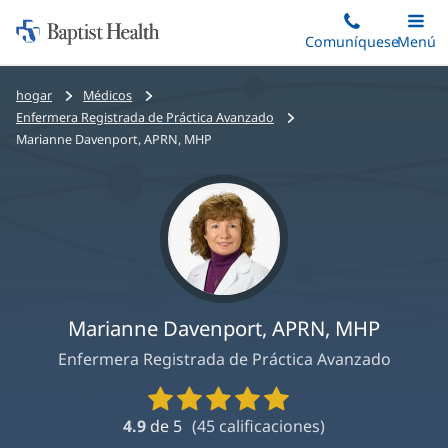
Iniciar:
Saltar
Comuníquese
Alterna
Menú
Princip
al
Baptist
contenido
Health
Bread
hogar
Médicos
principal
crumbs
Enfermera Registrada de Práctica Avanzado
navigation
Marianne Davenport, APRN, MHP
Marianne Davenport, APRN, MHP
Enfermera Registrada de Práctica Avanzado
Calificaciones
y
4.9
de 5
(
45
calificaciones)
reseñas