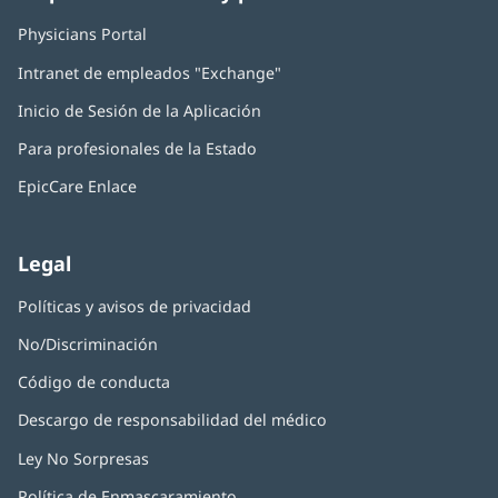
Physicians Portal
(Se
abre
Intranet de empleados "Exchange"
(Se
en
abre
una
Inicio de Sesión de la Aplicación
(Se
en
ventana
abre
una
nueva)
Para profesionales de la Estado
en
ventana
una
nueva)
EpicCare Enlace
ventana
nueva)
Legal
Políticas y avisos de privacidad
No/Discriminación
Código de conducta
Descargo de responsabilidad del médico
Ley No Sorpresas
(Se
abre
Política de Enmascaramiento
(Se