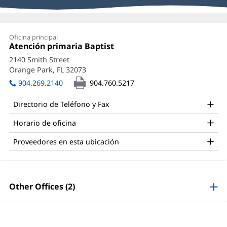
de
proveedores
Marianne
Oficina principal
Davenport,
Oficina
Atención primaria Baptist
(Se
1:
abre
APRN,
2140 Smith Street
en
Orange Park, FL 32073
(Se
MHP
una
abre
ventana
904.269.2140
904.760.5217
Office
en
nueva)
una
and
Directorio de Teléfono y Fax
ventana
Other
nueva)
Horario de oficina
Patient
Proveedores en esta ubicación
Information
Other Offices (2)