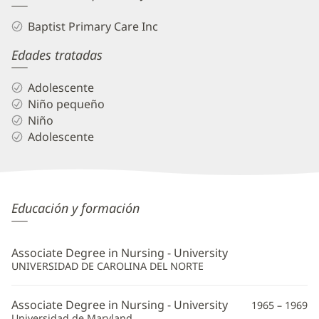
Baptist Primary Care Inc
Edades tratadas
Adolescente
Niño pequeño
Niño
Adolescente
Marianne
Educación y formación
Davenport,
APRN,
Associate Degree in Nursing - University
MHP
UNIVERSIDAD DE CAROLINA DEL NORTE
Información
Associate Degree in Nursing - University
1965 – 1969
adicional
Universidad de Maryland