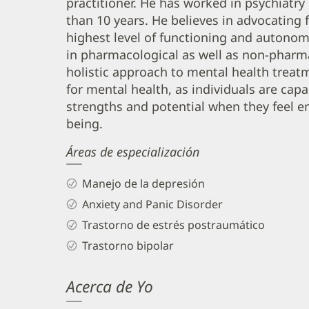
practitioner. He has worked in psychiatry 
Cruceru,
than 10 years. He believes in advocating f
APRN
highest level of functioning and autonomy
Biography
in pharmacological as well as non-pharma
and
holistic approach to mental health treatm
Info
for mental health, as individuals are capab
strengths and potential when they feel e
being.
Áreas de especialización
Manejo de la depresión
Anxiety and Panic Disorder
Trastorno de estrés postraumático
Trastorno bipolar
Acerca de Yo