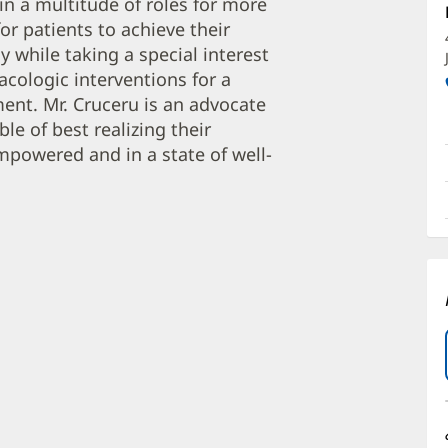
in a multitude of roles for more
A
or patients to achieve their
O
 while taking a special interest
a
cologic interventions for a
O
ent. Mr. Cruceru is an advocate
le of best realizing their
P
mpowered and in a state of well-
I