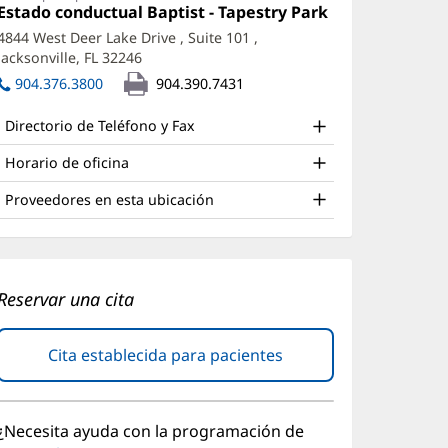
Oficina
Estado conductual Baptist - Tapestry Park
(Se
PRN
1:
abre
4844 West Deer Lake Drive
, Suite 101
,
ffice
en
Jacksonville, FL 32246
(Se
una
nd
abre
ventana
904.376.3800
904.390.7431
en
nueva)
ther
una
Directorio de Teléfono y Fax
atient
ventana
nueva)
nformation
Horario de oficina
Proveedores en esta ubicación
Reservar una cita
Cita establecida para pacientes
(Se
abre
en
una
¿Necesita ayuda con la programación de
ventana