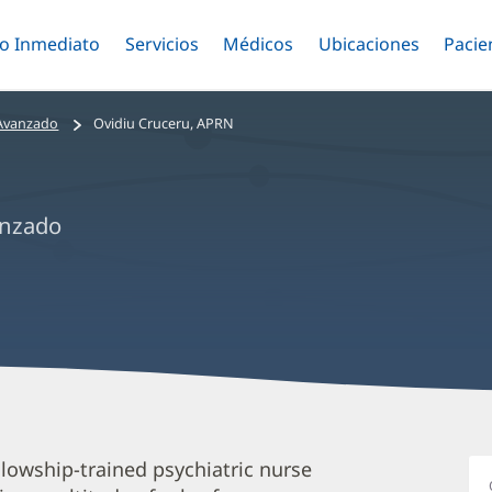
o Inmediato
Menú
Servicios
Menú
Médicos
Menú
Ubicaciones
Menú
Pacie
ar
Alternar
Alternar
Saltar
Alternar
Alter
al
contenido
 Avanzado
Ovidiu Cruceru, APRN
principal
anzado
O
lowship-trained psychiatric nurse
C