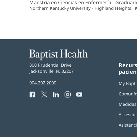
Maestría en Ciencias en Enfermería - Graduad
Northern Kentucky University - Highland Heights , 
Baptist
Health
Recurs
Baptist
800 Prudential Drive
pacien
Health
Jacksonville, FL 32207
(Se
abre
Número
904.202.2000
en
My Bapti
de
una
Comuníq
Facebook
(Se
Twitter
(Se
LinkedIn
(Se
Instagram
(Se
YouTube
(Se
Teléfono
ventana
abre
abre
abre
abre
abre
de
nueva)
Medidas 
en
en
en
en
en
Baptist
una
una
una
una
una
Health:
Accesibil
ventana
ventana
ventana
ventana
ventana
nueva)
nueva)
nueva)
nueva)
nueva)
Asistenc