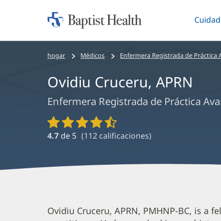
Cuidad
Iniciar:
Altern
Baptist
Health
Bread
hogar
Médicos
Enfermera Registrada de Práctica
crumbs
Ovidiu Cruceru, APRN
navigation
Enfermera Registrada de Práctica Av
Calificaciones
y
4.7
de 5
(
112
calificaciones)
reseñas
de
proveedores
Ovidiu
Ovidiu Cruceru, APRN, PMHNP-BC, is a fel