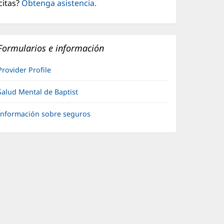
citas?
Obtenga asistencia.
nueva)
Formularios e información
Provider Profile
Salud Mental de Baptist
Información sobre seguros