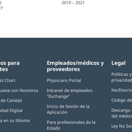
o
2019 – 2021
KY
os para
Empleados/médicos y
Legal
tes
proveedores
Políticas 
privacida
st Chart
Physicians Portal
(Se
abre
No/Discri
uese con Nosotros
Intranet de empleados
en
"Exchange"
(Se
una
Código de
de Calidad
abre
ventana
Inicio de Sesión de la
en
nueva)
Descargo 
idad Digital
Aplicación
(Se
una
del médic
abre
ventana
ia en su Idioma
Para profesionales de la
en
nueva)
Ley No So
Estado
una