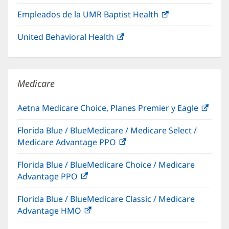
abre
una
nueva)
Empleados de la UMR Baptist Health
(Se
en
ventana
abre
una
nueva)
United Behavioral Health
(Se
en
ventana
abre
una
nueva)
en
ventana
una
nueva)
Medicare
ventana
nueva)
Aetna Medicare Choice, Planes Premier y Eagle
(Se
abre
Florida Blue / BlueMedicare / Medicare Select /
en
Medicare Advantage PPO
(Se
una
abre
vent
Florida Blue / BlueMedicare Choice / Medicare
en
nuev
Advantage PPO
(Se
una
abre
ventana
Florida Blue / BlueMedicare Classic / Medicare
en
nueva)
Advantage HMO
(Se
una
abre
ventana