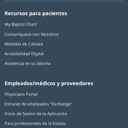
una
una
una
una
una
Health:
ventana
ventana
ventana
ventana
ventana
Recursos para pacientes
nueva)
nueva)
nueva)
nueva)
nueva)
My Baptist Chart
Comuníquese con Nosotros
Medidas de Calidad
Accesibilidad Digital
Asistencia en su Idioma
Empleados/médicos y proveedores
Physicians Portal
(Se
abre
Intranet de empleados "Exchange"
(Se
en
abre
una
Inicio de Sesión de la Aplicación
(Se
en
ventana
abre
una
nueva)
Para profesionales de la Estado
en
ventana