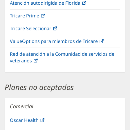
Atención autodirigida de Florida
(Se
abre
Tricare Prime
(Se
en
abre
una
Tricare Seleccionar
(Se
en
ventana
abre
una
nueva)
ValueOptions para miembros de Tricare
(Se
en
ventana
abre
una
nueva)
Red de atención a la Comunidad de servicios de
en
ventana
veteranos
(Se
una
nueva)
abre
ventana
en
nueva)
una
Planes no aceptados
ventana
nueva)
Comercial
Oscar Health
(Se
abre