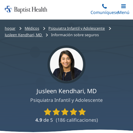
Iniciar:
Saltar
Comuníquese
Alterna
Menú
Princip
al
Baptist
contenido
Health
Bread
hogar
Médicos
Psiquiatra Infantil y Adolescente
principal
crumbs
Jusleen Kendhari, MD
Información sobre seguros
navigation
Jusleen Kendhari, MD
Psiquiatra Infantil y Adolescente
Calificaciones
y
4.9
de 5
(
186
calificaciones)
reseñas
de
proveedores