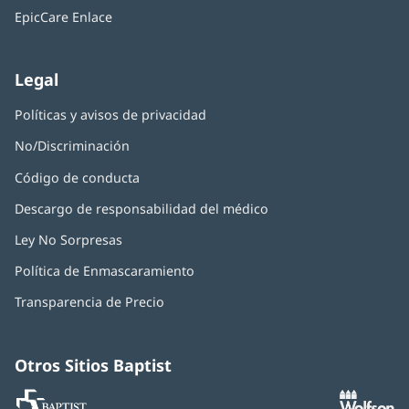
una
nueva)
EpicCare Enlace
ventana
nueva)
Legal
Políticas y avisos de privacidad
No/Discriminación
Código de conducta
Descargo de responsabilidad del médico
Ley No Sorpresas
(Se
abre
Política de Enmascaramiento
(Se
en
abre
una
Transparencia de Precio
en
ventana
una
nueva)
ventana
nueva)
Otros Sitios Baptist
Baptist
(Se
(S
MD
abre
ab