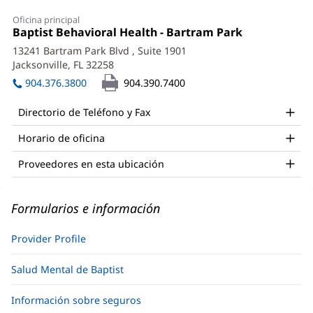
Jusleen
Oficina principal
Kendhari,
Oficina
Baptist Behavioral Health - Bartram Park
(Se
1:
abre
MD
13241 Bartram Park Blvd
, Suite 1901
en
Jacksonville, FL 32258
(Se
Office
una
abre
ventana
904.376.3800
904.390.7400
and
en
nueva)
una
Other
Directorio de Teléfono y Fax
ventana
Patient
nueva)
Horario de oficina
Information
Proveedores en esta ubicación
Formularios e información
Provider Profile
Salud Mental de Baptist
Información sobre seguros