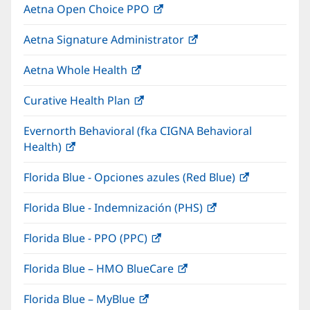
Aetna Open Choice PPO
(Se
en
ventana
abre
una
nueva)
Aetna Signature Administrator
(Se
en
ventana
abre
una
nueva)
Aetna Whole Health
(Se
en
ventana
abre
una
nueva)
Curative Health Plan
(Se
en
ventana
abre
una
nueva)
Evernorth Behavioral (fka CIGNA Behavioral
en
ventana
Health)
(Se
una
nueva)
abre
ventana
Florida Blue - Opciones azules (Red Blue)
(Se
en
nueva)
abre
una
Florida Blue - Indemnización (PHS)
(Se
en
ventana
abre
una
nueva)
Florida Blue - PPO (PPC)
(Se
en
ventana
abre
una
nueva)
Florida Blue – HMO BlueCare
(Se
en
ventana
abre
una
nueva)
Florida Blue – MyBlue
(Se
en
ventana