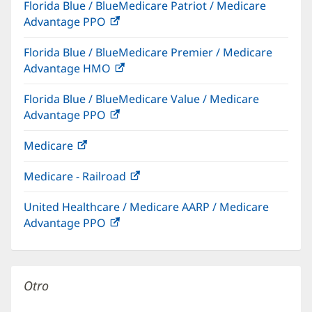
Florida Blue / BlueMedicare Patriot / Medicare
en
nueva)
Advantage PPO
(Se
una
abre
ventana
Florida Blue / BlueMedicare Premier / Medicare
en
nueva)
Advantage HMO
(Se
una
abre
ventana
Florida Blue / BlueMedicare Value / Medicare
en
nueva)
Advantage PPO
(Se
una
abre
ventana
Medicare
(Se
en
nueva)
abre
una
Medicare - Railroad
(Se
en
ventana
abre
una
nueva)
United Healthcare / Medicare AARP / Medicare
en
ventana
Advantage PPO
(Se
una
nueva)
abre
ventana
en
nueva)
una
Otro
ventana
nueva)