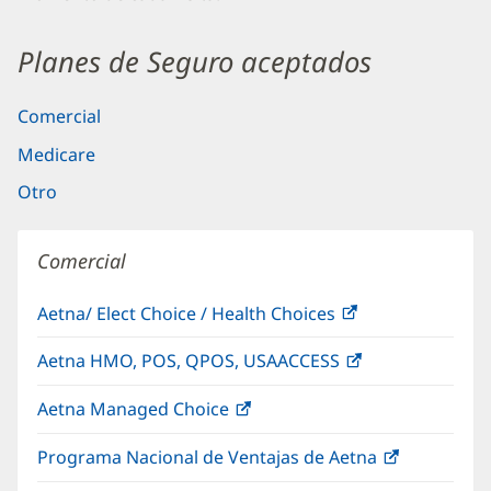
Planes de Seguro aceptados
Comercial
Medicare
Otro
Comercial
Aetna/ Elect Choice / Health Choices
(Se
abre
Aetna HMO, POS, QPOS, USAACCESS
(Se
en
abre
una
Aetna Managed Choice
(Se
en
ventana
abre
una
nueva)
Programa Nacional de Ventajas de Aetna
(Se
en
ventana
abre
una
nueva)