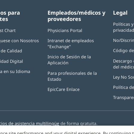
os para
Empleados/médicos y
Legal
tes
proveedores
Políticas 
privacida
st Chart
Physicians Portal
(Se
abre
No/Discri
uese con Nosotros
Intranet de empleados
en
"Exchange"
(Se
una
Código de
de Calidad
abre
ventana
Inicio de Sesión de la
en
nueva)
Descargo 
idad Digital
Aplicación
(Se
una
del médic
abre
ventana
ia en su Idioma
Para profesionales de la
en
nueva)
Ley No So
Estado
una
ventana
Política 
EpicCare Enlace
nueva)
Transpare
cios de asistencia multilingüe
de forma gratuita.
nce site performance and your digital experience. By continuing 