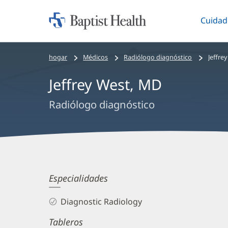
Cuidad
Iniciar:
Altern
Baptist
Health
Bread
hogar
Médicos
Radiólogo diagnóstico
Jeffre
crumbs
Jeffrey West, MD
navigation
Radiólogo diagnóstico
Jeffrey
Especialidades
West,
Diagnostic Radiology
MD
Tableros
Biography