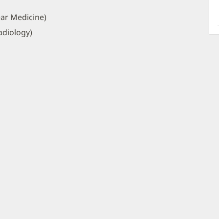
a
O
ar Medicine)
P
adiology)
I