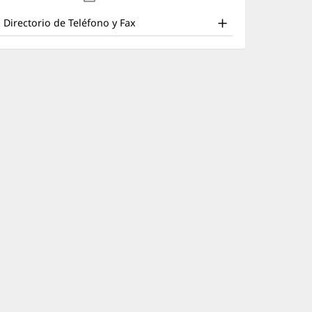
nd
en
nueva)
una
ther
Directorio de Teléfono y Fax
ventana
atient
nueva)
nformation