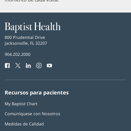
Baptist
Health
Baptist
800 Prudential Drive
Health
Jacksonville, FL 32207
(Se
abre
Número
904.202.2000
en
de
una
Facebook
(Se
Twitter
(Se
LinkedIn
(Se
Instagram
(Se
YouTube
(Se
Teléfono
ventana
abre
abre
abre
abre
abre
de
nueva)
en
en
en
en
en
Baptist
una
una
una
una
una
Health:
ventana
ventana
ventana
ventana
ventana
Recursos para pacientes
nueva)
nueva)
nueva)
nueva)
nueva)
My Baptist Chart
Comuníquese con Nosotros
Medidas de Calidad