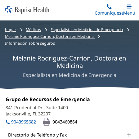
Iniciar:
Saltar
Comuníquese
Alterna
Menú
Princip
al
Baptist
contenido
Health
Bread
hogar
Médicos
Especialista en Medicina de Emergencia
principal
crumbs
Melanie Rodriguez-Carrion, Doctora en Medicina
navigation
Información sobre seguros
Melanie Rodriguez-Carrion, Doctora en
Medicina
Especialista en Medicina de Emergencia
Melanie
Oficina
Grupo de Recursos de Emergencia
(Se
Rodriguez-
1:
abre
841 Prudential Dr
, Suite 1400
en
Carrion,
Jacksonville, FL 32207
(Se
una
abre
MD
ventana
9043965682
9043460864
en
nueva)
Office
una
Directorio de Teléfono y Fax
ventana