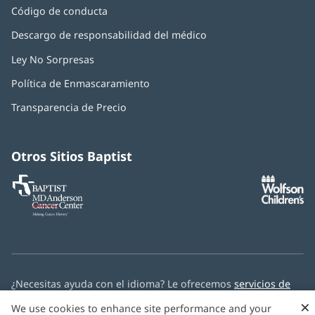
Código de conducta
Descargo de responsabilidad del médico
Ley No Sorpresas
(Se
abre
Política de Enmascaramiento
(Se
en
abre
una
Transparencia de Precio
en
ventana
una
nueva)
ventana
nueva)
Otros Sitios Baptist
Baptist
(Se
(S
MD
abre
ab
Anderson
en
e
Cancer
una
u
Center
ventana
ve
nueva)
nu
¿Necesitas ayuda con el idioma? Le ofrecemos
servicios de
asistencia multilingüe
de forma gratuita.
×
We use cookies to enhance site performance and your