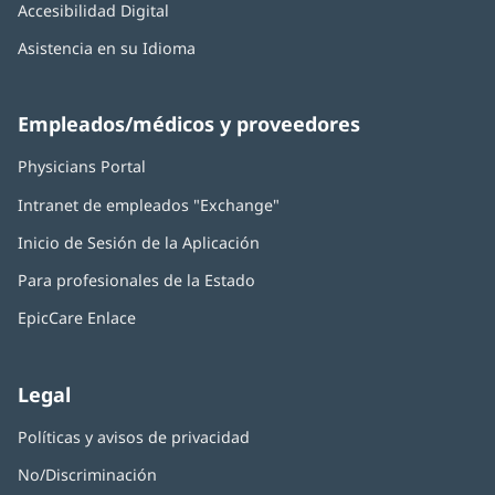
Accesibilidad Digital
Asistencia en su Idioma
Empleados/médicos y proveedores
Physicians Portal
(Se
abre
Intranet de empleados "Exchange"
(Se
en
abre
una
Inicio de Sesión de la Aplicación
(Se
en
ventana
abre
una
nueva)
Para profesionales de la Estado
en
ventana
una
nueva)
EpicCare Enlace
ventana
nueva)
Legal
Políticas y avisos de privacidad
No/Discriminación