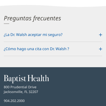
Preguntas frecuentes
¿La Dr. Walsh aceptar mi seguro?
¿Cómo hago una cita con Dr. Walsh ?
Baptist
Health
Baptist
800 Prudential Drive
Health
Jacksonville, FL 32207
(Se
abre
Número
904.202.2000
en
de
una