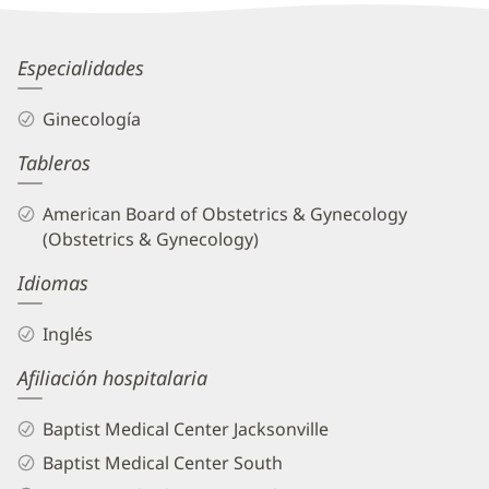
Information
Elizabeth
Especialidades
Walsh,
Ginecología
MD
Tableros
Biography
and
American Board of Obstetrics & Gynecology
Info
(Obstetrics & Gynecology)
Idiomas
Inglés
Afiliación hospitalaria
Baptist Medical Center Jacksonville
Baptist Medical Center South