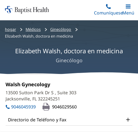
Iniciar:
Saltar
Comuníquese
Alterna
Menú
Princip
al
Baptist
contenido
Health
Bread
hogar
Médicos
Ginecólogo
principal
crumbs
Elizabeth Walsh, doctora en medicina
navigation
Elizabeth Walsh, doctora en medicina
Ginecólogo
Elizabeth
Oficina
Walsh Gynecology
(Se
Walsh,
1:
abre
13500 Sutton Park Dr S
, Suite 303
en
MD
Jacksonville, FL 322245251
(Se
una
abre
Office
ventana
9046045939
9046029560
en
nueva)
and
una
Directorio de Teléfono y Fax
ventana
Other
nueva)
Patient