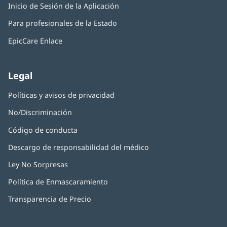
una
Inicio de Sesión de la Aplicación
(Se
en
ventana
abre
una
nueva)
Para profesionales de la Estado
en
ventana
una
nueva)
EpicCare Enlace
ventana
nueva)
Legal
Políticas y avisos de privacidad
No/Discriminación
Código de conducta
Descargo de responsabilidad del médico
Ley No Sorpresas
(Se
abre
Política de Enmascaramiento
(Se
en
abre
una
Transparencia de Precio
en
ventana
una
nueva)
ventana