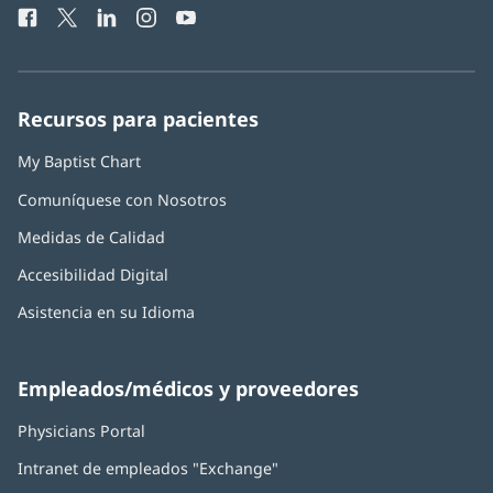
Facebook
(Se
Twitter
(Se
LinkedIn
(Se
Instagram
(Se
YouTube
(Se
Teléfono
ventana
abre
abre
abre
abre
abre
de
nueva)
en
en
en
en
en
Baptist
una
una
una
una
una
Health:
ventana
ventana
ventana
ventana
ventana
Recursos para pacientes
nueva)
nueva)
nueva)
nueva)
nueva)
My Baptist Chart
Comuníquese con Nosotros
Medidas de Calidad
Accesibilidad Digital
Asistencia en su Idioma
Empleados/médicos y proveedores
Physicians Portal
(Se
abre
Intranet de empleados "Exchange"
(Se
en
abre