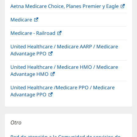
Aetna Medicare Choice, Planes Premier y Eagle
(Se
abre
Medicare
(Se
en
abre
una
Medicare - Railroad
(Se
en
vent
abre
una
nuev
United Healthcare / Medicare AARP / Medicare
en
ventana
Advantage PPO
(Se
una
nueva)
abre
ventana
United Healthcare / Medicare HMO / Medicare
en
nueva)
Advantage HMO
(Se
una
abre
ventana
United Healthcare /Medicare PPO / Medicare
en
nueva)
Advantage PPO
(Se
una
abre
ventana
en
nueva)
una
Otro
ventana
nueva)
Red de atención a la Comunidad de servicios de