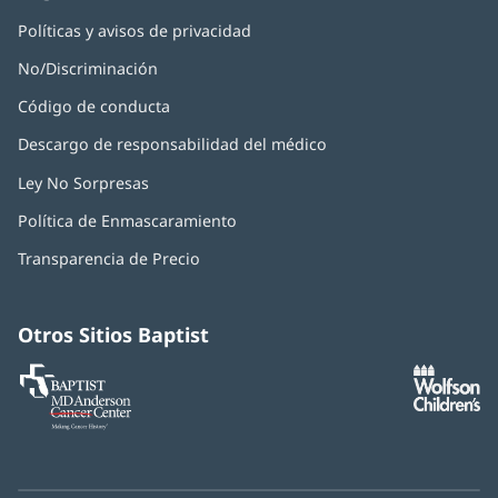
Políticas y avisos de privacidad
No/Discriminación
Código de conducta
Descargo de responsabilidad del médico
Ley No Sorpresas
(Se
abre
Política de Enmascaramiento
(Se
en
abre
una
Transparencia de Precio
en
ventana
una
nueva)
ventana
nueva)
Otros Sitios Baptist
Baptist
(Se
(S
MD
abre
ab
Anderson
en
e
Cancer
una
u
Center
ventana
ve
nueva)
nu