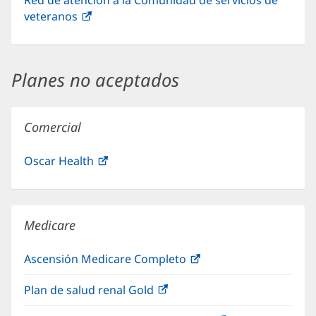
veteranos
(Se
abre
en
una
Planes no aceptados
ventana
nueva)
Comercial
Oscar Health
(Se
abre
en
una
Medicare
ventana
nueva)
Ascensión Medicare Completo
(Se
abre
Plan de salud renal Gold
(Se
en
abre
una