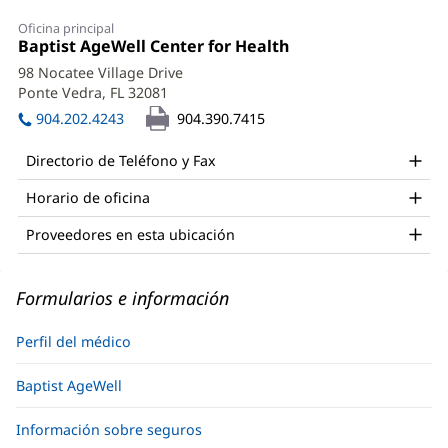
Anjali
Oficina principal
Gupta,
Oficina
Baptist AgeWell Center for Health
(Se
1:
abre
MD,
98 Nocatee Village Drive
en
Ponte Vedra, FL 32081
(Se
MPH
una
abre
ventana
904.202.4243
904.390.7415
Office
en
nueva)
una
and
Directorio de Teléfono y Fax
ventana
Other
nueva)
Horario de oficina
Patient
Proveedores en esta ubicación
Information
Formularios e información
Perfil del médico
Baptist AgeWell
Información sobre seguros