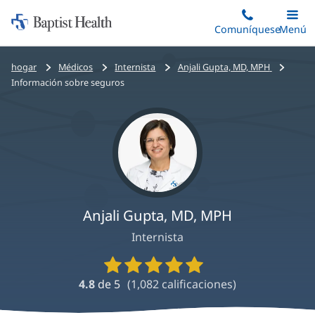
Iniciar:
Saltar
Comuníquese
Alterna
Menú
Princip
al
Baptist
contenido
Health
Bread
hogar
Médicos
Internista
Anjali Gupta, MD, MPH
principal
crumbs
Información sobre seguros
navigation
Anjali Gupta, MD, MPH
Internista
Calificaciones
y
4.8
de 5
(
1,082
calificaciones)
reseñas
de
proveedores