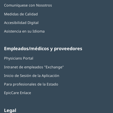
Comuníquese con Nosotros
Medidas de Calidad
Accesibilidad Digital
Asistencia en su Idioma
Empleados/médicos y proveedores
Physicians Portal
(Se
abre
Intranet de empleados "Exchange"
(Se
en
abre
una
Inicio de Sesión de la Aplicación
(Se
en
ventana
abre
una
nueva)
Para profesionales de la Estado
en
ventana
una
nueva)
EpicCare Enlace
ventana
nueva)
Legal