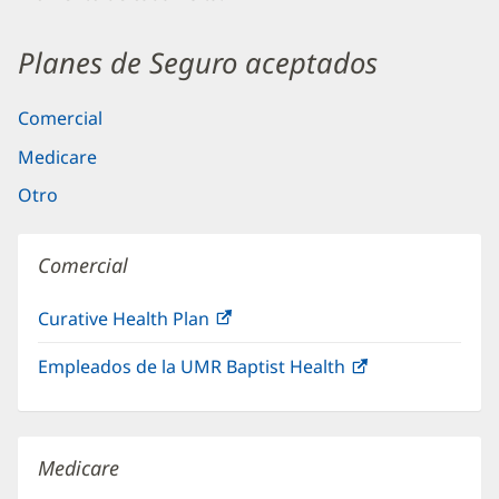
Planes de Seguro aceptados
Comercial
Medicare
Otro
Comercial
Curative Health Plan
(Se
abre
Empleados de la UMR Baptist Health
(Se
en
abre
una
en
ventana
una
nueva)
Medicare
ventana
nueva)