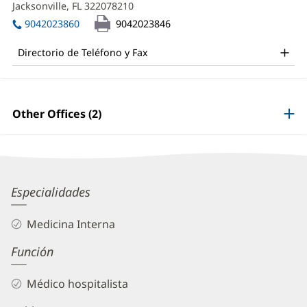
DO
Jacksonville, FL 322078210
(Se
una
abre
Office
ventana
9042023860
9042023846
en
nueva)
and
una
Directorio de Teléfono y Fax
ventana
Other
nueva)
Patient
Information
Other Offices (2)
Annemarie
Especialidades
Boland,
Medicina Interna
DO
Función
Biography
and
Médico hospitalista
Info