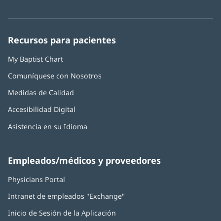
abre
abre
abre
abre
abre
de
nueva)
en
en
en
en
en
Baptist
una
una
una
una
una
Health:
ventana
ventana
ventana
ventana
ventana
Recursos para pacientes
nueva)
nueva)
nueva)
nueva)
nueva)
My Baptist Chart
Comuníquese con Nosotros
Medidas de Calidad
Accesibilidad Digital
Asistencia en su Idioma
Empleados/médicos y proveedores
Physicians Portal
(Se
abre
Intranet de empleados "Exchange"
(Se
en
abre
una
Inicio de Sesión de la Aplicación
(Se
en
ventana