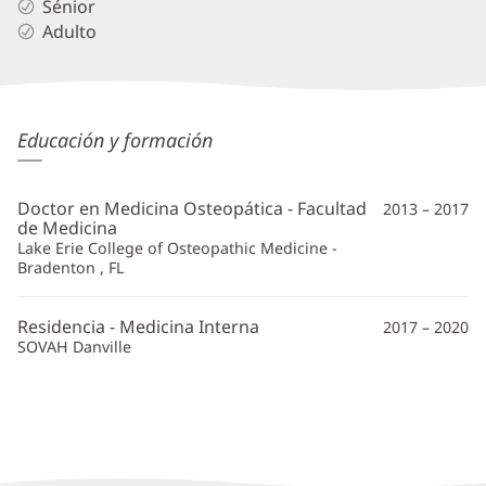
Sénior
Adulto
Annemarie
Educación y formación
Boland,
DO
Doctor en Medicina Osteopática - Facultad
2013 – 2017
Additional
de Medicina
Lake Erie College of Osteopathic Medicine -
Information
Bradenton , FL
Residencia - Medicina Interna
2017 – 2020
SOVAH Danville