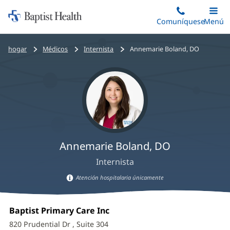
Iniciar:
Saltar
Comuníquese
Alterna
Menú
Princip
al
Baptist
contenido
Health
Bread
hogar
Médicos
Internista
Annemarie Boland, DO
principal
crumbs
navigation
Annemarie Boland, DO
Internista
Atención hospitalaria únicamente
Información
Annemarie
sobre
Oficina
Baptist Primary Care Inc
(Se
atención
Boland,
1:
abre
hospitalaria
820 Prudential Dr
, Suite 304
en