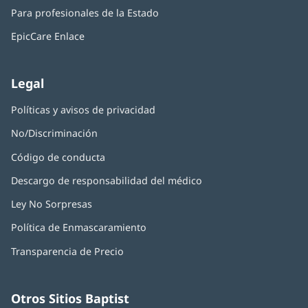
abre
una
nueva)
Para profesionales de la Estado
en
ventana
una
nueva)
EpicCare Enlace
ventana
nueva)
Legal
Políticas y avisos de privacidad
No/Discriminación
Código de conducta
Descargo de responsabilidad del médico
Ley No Sorpresas
(Se
abre
Política de Enmascaramiento
(Se
en
abre
una
Transparencia de Precio
en
ventana
una
nueva)
ventana
nueva)
Otros Sitios Baptist