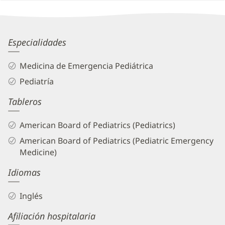
Patient
Information
Stefani
Especialidades
Ashby,
Medicina de Emergencia Pediátrica
MD
Pediatría
Biography
Tableros
and
Info
American Board of Pediatrics (Pediatrics)
American Board of Pediatrics (Pediatric Emergency
Medicine)
Idiomas
Inglés
Afiliación hospitalaria