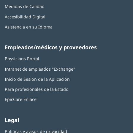
Medidas de Calidad
Accesibilidad Digital
Asistencia en su Idioma
Empleados/médicos y proveedores
Physicians Portal
(Se
abre
Intranet de empleados "Exchange"
(Se
en
abre
una
Inicio de Sesión de la Aplicación
(Se
en
ventana
abre
una
nueva)
Para profesionales de la Estado
en
ventana
una
nueva)
EpicCare Enlace
ventana
nueva)
Legal
Políticas y avisos de privacidad