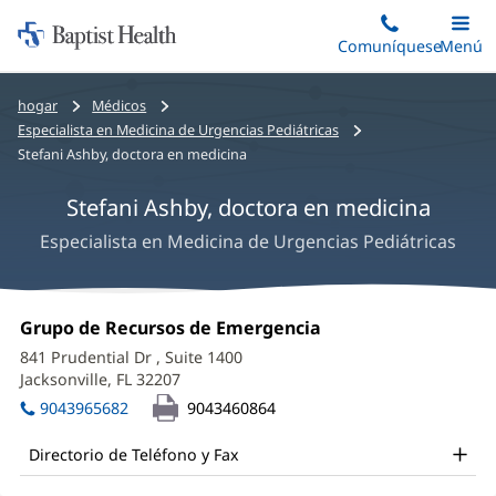
Iniciar:
Saltar
Comuníquese
Alterna
Menú
Princip
al
Baptist
contenido
Health
Bread
hogar
Médicos
principal
crumbs
Especialista en Medicina de Urgencias Pediátricas
navigation
Stefani Ashby, doctora en medicina
Stefani Ashby, doctora en medicina
Especialista en Medicina de Urgencias Pediátricas
Stefani
Oficina
Grupo de Recursos de Emergencia
(Se
Ashby,
1:
abre
841 Prudential Dr
, Suite 1400
en
MD
Jacksonville, FL 32207
(Se
una
abre
Office
ventana
9043965682
9043460864
en
nueva)
and
una
Directorio de Teléfono y Fax
ventana
Other
nueva)