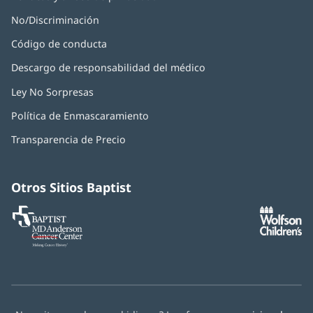
No/Discriminación
Código de conducta
Descargo de responsabilidad del médico
Ley No Sorpresas
(Se
abre
Política de Enmascaramiento
(Se
en
abre
una
Transparencia de Precio
en
ventana
una
nueva)
ventana
nueva)
Otros Sitios Baptist
Baptist
(Se
(S
MD
abre
ab
Anderson
en
e
Cancer
una
u
Center
ventana
ve
nueva)
nu