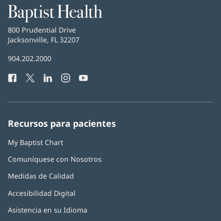
Baptist
Health
Baptist
800 Prudential Drive
Health
Jacksonville, FL 32207
(Se
abre
Número
904.202.2000
en
de
una
Facebook
(Se
Twitter
(Se
LinkedIn
(Se
Instagram
(Se
YouTube
(Se
Teléfono
ventana
abre
abre
abre
abre
abre
de
nueva)
en
en
en
en
en
Baptist
una
una
una
una
una
Health:
ventana
ventana
ventana
ventana
ventana
Recursos para pacientes
nueva)
nueva)
nueva)
nueva)
nueva)
My Baptist Chart
Comuníquese con Nosotros
Medidas de Calidad
Accesibilidad Digital
Asistencia en su Idioma