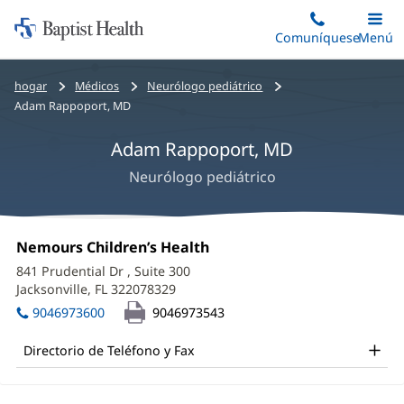
Iniciar:
Saltar
Comuníquese
Alterna
Menú
Princip
al
Baptist
contenido
Health
Bread
hogar
Médicos
Neurólogo pediátrico
principal
crumbs
Adam Rappoport, MD
navigation
Adam Rappoport, MD
Neurólogo pediátrico
Adam
Oficina
Nemours Children’s Health
(Se
Rappoport,
1:
abre
841 Prudential Dr
, Suite 300
en
MD
Jacksonville, FL 322078329
(Se
una
abre
Office
ventana
9046973600
9046973543
en
nueva)
and
una
Directorio de Teléfono y Fax
ventana
Other
nueva)
Patient