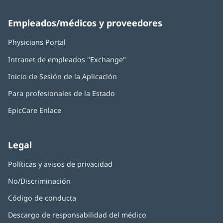
Empleados/médicos y proveedores
Physicians Portal
(Se
abre
Intranet de empleados "Exchange"
(Se
en
abre
una
Inicio de Sesión de la Aplicación
(Se
en
ventana
abre
una
nueva)
Para profesionales de la Estado
en
ventana
una
nueva)
EpicCare Enlace
ventana
nueva)
Legal
Políticas y avisos de privacidad
No/Discriminación
Código de conducta
Descargo de responsabilidad del médico