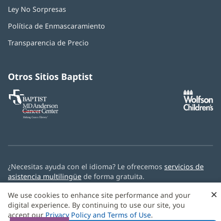
Ley No Sorpresas
(Se
abre
Política de Enmascaramiento
(Se
en
abre
una
Transparencia de Precio
en
ventana
una
nueva)
ventana
nueva)
Otros Sitios Baptist
Baptist
(Se
(S
MD
abre
ab
Anderson
en
e
Cancer
una
u
Center
ventana
ve
nueva)
nu
¿Necesitas ayuda con el idioma? Le ofrecemos
servicios de
asistencia multilingüe
de forma gratuita.
×
© 2026 Baptist Health
We use cookies to enhance site performance and your
digital experience. By continuing to use our site, you
accept our
Privacy Policy and Terms of Use
.