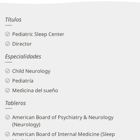
Information
Adam
Títulos
Rappoport,
Pediatric Sleep Center
MD
Director
Biography
Especialidades
and
Info
Child Neurology
Pediatría
Medicina del sueño
Tableros
American Board of Psychiatry & Neurology
(Neurology)
American Board of Internal Medicine (Sleep