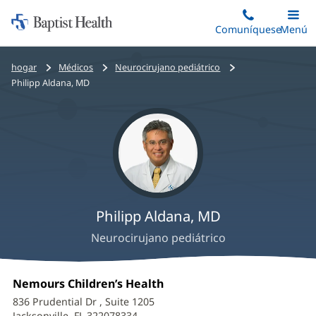
Iniciar:
Saltar
Comuníquese
Alterna
Menú
Princip
al
Baptist
contenido
Health
Bread
hogar
Médicos
Neurocirujano pediátrico
principal
crumbs
Philipp Aldana, MD
navigation
Philipp Aldana, MD
Neurocirujano pediátrico
Philipp
Oficina
Nemours Children’s Health
(Se
Aldana,
1:
abre
836 Prudential Dr
, Suite 1205
en
Jacksonville, FL 322078334
(Se