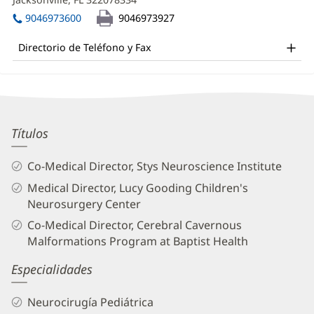
MD
una
abre
Office
ventana
9046973600
9046973927
en
nueva)
and
una
Directorio de Teléfono y Fax
ventana
Other
nueva)
Patient
Information
Philipp
Títulos
Aldana,
Co-Medical Director, Stys Neuroscience Institute
MD
Medical Director, Lucy Gooding Children's
Biography
Neurosurgery Center
and
Co-Medical Director, Cerebral Cavernous
Info
Malformations Program at Baptist Health
Especialidades
Neurocirugía Pediátrica