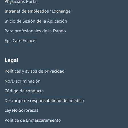
Physicians Portal
(Se
abre
Intranet de empleados "Exchange"
(Se
en
abre
una
Inicio de Sesión de la Aplicación
(Se
en
ventana
abre
una
nueva)
Para profesionales de la Estado
en
ventana
una
nueva)
EpicCare Enlace
ventana
nueva)
Legal
Políticas y avisos de privacidad
No/Discriminación
Código de conducta
Descargo de responsabilidad del médico
Ley No Sorpresas
(Se
abre
Política de Enmascaramiento
(Se
en
abre
una