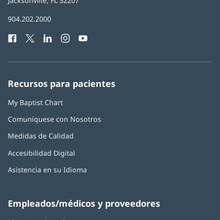
Health
Jacksonville, FL 32207
(Se
abre
Número
904.202.2000
en
de
una
Facebook
(Se
Twitter
(Se
LinkedIn
(Se
Instagram
(Se
YouTube
(Se
Teléfono
ventana
abre
abre
abre
abre
abre
de
nueva)
en
en
en
en
en
Baptist
una
una
una
una
una
Health:
ventana
ventana
ventana
ventana
ventana
Recursos para pacientes
nueva)
nueva)
nueva)
nueva)
nueva)
My Baptist Chart
Comuníquese con Nosotros
Medidas de Calidad
Accesibilidad Digital
Asistencia en su Idioma
Empleados/médicos y proveedores