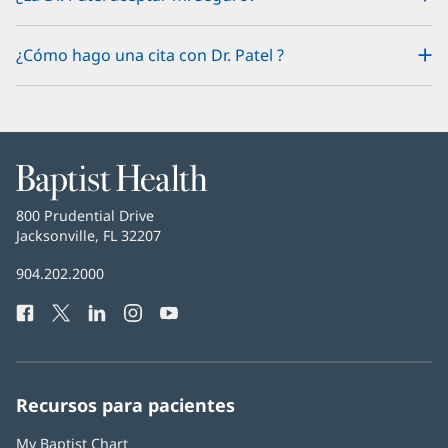
¿Cómo hago una cita con Dr. Patel ?
Baptist
Health
Baptist
800 Prudential Drive
Health
Jacksonville, FL 32207
(Se
abre
Número
904.202.2000
en
de
una
Facebook
(Se
Twitter
(Se
LinkedIn
(Se
Instagram
(Se
YouTube
(Se
Teléfono
ventana
abre
abre
abre
abre
abre
de
nueva)
en
en
en
en
en
Baptist
una
una
una
una
una
Health:
ventana
ventana
ventana
ventana
ventana
Recursos para pacientes
nueva)
nueva)
nueva)
nueva)
nueva)
My Baptist Chart