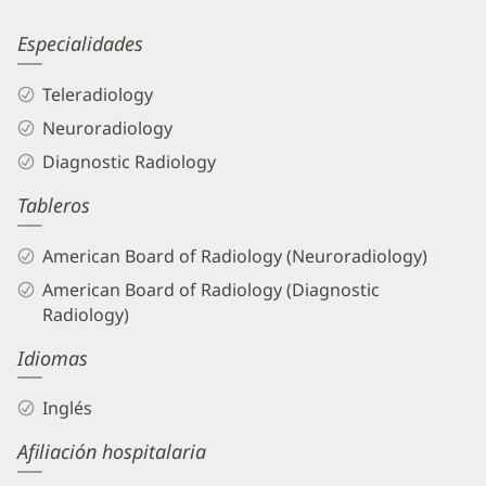
Information
Praneil
Especialidades
Patel,
Teleradiology
MD
Neuroradiology
Biography
Diagnostic Radiology
and
Tableros
Info
American Board of Radiology (Neuroradiology)
American Board of Radiology (Diagnostic
Radiology)
Idiomas
Inglés
Afiliación hospitalaria