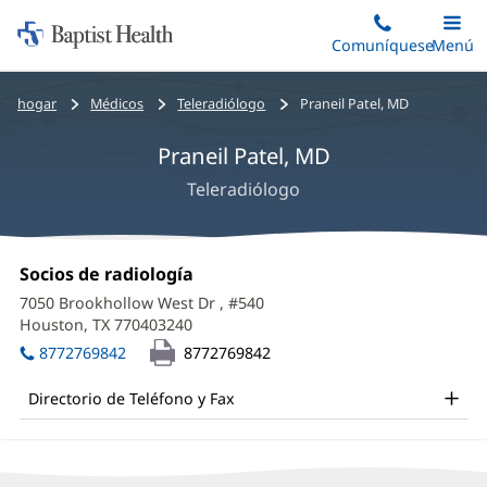
Iniciar:
Saltar
Comuníquese
Alterna
Menú
Princip
al
Baptist
contenido
Health
Bread
hogar
Médicos
Teleradiólogo
Praneil Patel, MD
principal
crumbs
Praneil Patel, MD
navigation
Teleradiólogo
Praneil
Oficina
Socios de radiología
(Se
Patel,
1:
abre
7050 Brookhollow West Dr
, #540
en
MD
Houston, TX 770403240
(Se
una
abre
Office
ventana
8772769842
8772769842
en
nueva)
and
una
Directorio de Teléfono y Fax
ventana
Other
nueva)
Patient