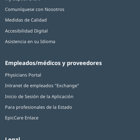
Comuníquese con Nosotros
Medidas de Calidad
Accesibilidad Digital
Asistencia en su Idioma
Empleados/médicos y proveedores
Physicians Portal
(Se
abre
Intranet de empleados "Exchange"
(Se
en
abre
una
Inicio de Sesión de la Aplicación
(Se
en
ventana
abre
una
nueva)
Para profesionales de la Estado
en
ventana
una
nueva)
EpicCare Enlace
ventana
nueva)
Legal