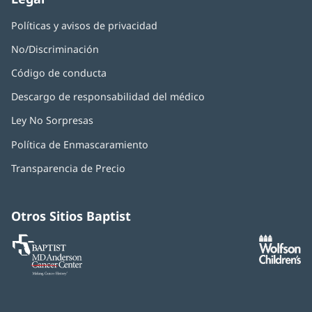
Políticas y avisos de privacidad
No/Discriminación
Código de conducta
Descargo de responsabilidad del médico
Ley No Sorpresas
(Se
abre
Política de Enmascaramiento
(Se
en
abre
una
Transparencia de Precio
en
ventana
una
nueva)
ventana
nueva)
Otros Sitios Baptist
Baptist
(Se
(S
MD
abre
ab
Anderson
en
e
Cancer
una
u
Center
ventana
ve
nueva)
nu