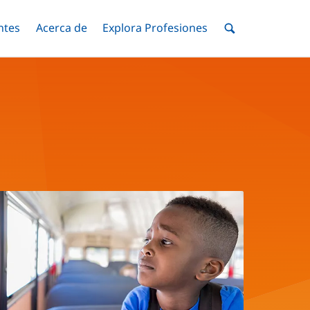
ntes
Menú
Acerca de
Menú
Explora Profesiones
Menú
nar
Alternar
Alternar
Alternar
Menú
de
Buscar