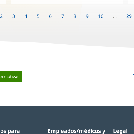
2
3
4
5
6
7
8
9
10
...
29
formativas
os para
Empleados/médicos y
Legal