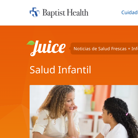
Cuidad
Iniciar:
Altern
Baptist
Health
Noticias de Salud Frescas + In
Juice
Salud Infantil
Artículos
Juice