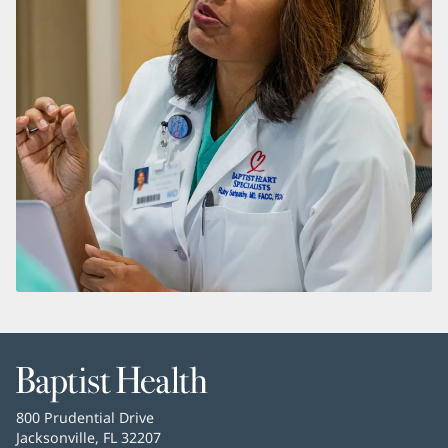
Baptist
Health
Baptist
800 Prudential Drive
Health
Jacksonville, FL 32207
(Se