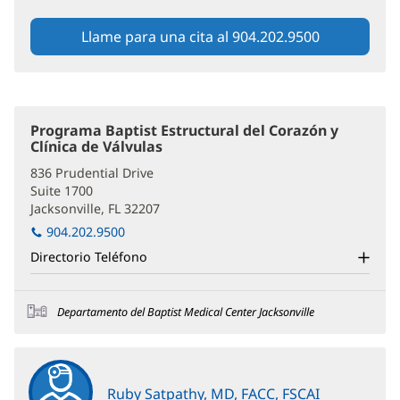
Llame para una cita al 904.202.9500
Programa Baptist Estructural del Corazón y
Clínica de Válvulas
(Se
abre
836 Prudential Drive
en
Suite 1700
una
Jacksonville, FL 32207
(Se
ventana
nueva)
abre
904.202.9500
en
Directorio Teléfono
una
ventana
nueva)
Departamento del Baptist Medical Center Jacksonville
Ruby Satpathy, MD, FACC, FSCAI