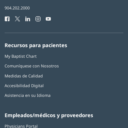
abre
Número
904.202.2000
en
de
una
Facebook
(Se
Twitter
(Se
LinkedIn
(Se
Instagram
(Se
YouTube
(Se
Teléfono
ventana
abre
abre
abre
abre
abre
de
nueva)
en
en
en
en
en
Baptist
una
una
una
una
una
Health:
ventana
ventana
ventana
ventana
ventana
Recursos para pacientes
nueva)
nueva)
nueva)
nueva)
nueva)
My Baptist Chart
Comuníquese con Nosotros
Medidas de Calidad
Accesibilidad Digital
Asistencia en su Idioma
Empleados/médicos y proveedores
Physicians Portal
(Se