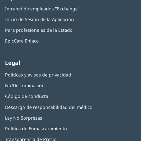
abre
Intranet de empleados "Exchange"
(Se
en
abre
una
Inicio de Sesión de la Aplicación
(Se
en
ventana
abre
una
nueva)
Para profesionales de la Estado
en
ventana
una
nueva)
EpicCare Enlace
ventana
nueva)
Legal
Políticas y avisos de privacidad
No/Discriminación
Código de conducta
Descargo de responsabilidad del médico
Ley No Sorpresas
(Se
abre
Política de Enmascaramiento
(Se
en
abre
una
Transparencia de Precio