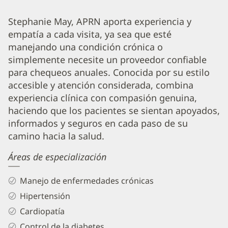
Stephanie
Stephanie May, APRN aporta experiencia y
empatía a cada visita, ya sea que esté
May,
manejando una condición crónica o
APRN
simplemente necesite un proveedor confiable
Biography
para chequeos anuales. Conocida por su estilo
and
accesible y atención considerada, combina
Info
experiencia clínica con compasión genuina,
haciendo que los pacientes se sientan apoyados,
informados y seguros en cada paso de su
camino hacia la salud.
Áreas de especialización
Manejo de enfermedades crónicas
Hipertensión
Cardiopatía
Control de la diabetes