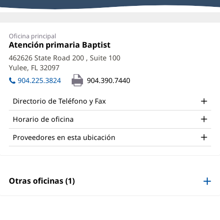
de
proveedores
Stephanie
Oficina principal
May,
Oficina
Atención primaria Baptist
(Se
1:
abre
APRN
462626 State Road 200
, Suite 100
en
Yulee, FL 32097
(Se
Office
una
abre
ventana
904.225.3824
904.390.7440
and
en
nueva)
una
Other
Directorio de Teléfono y Fax
ventana
Patient
nueva)
Horario de oficina
Information
Proveedores en esta ubicación
Otras oficinas (1)