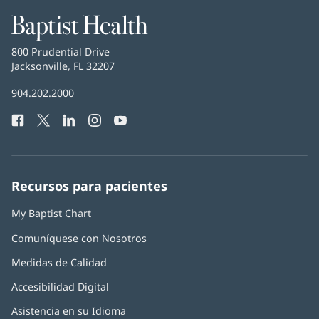
Baptist
Health
Baptist
800 Prudential Drive
Health
Jacksonville, FL 32207
(Se
abre
Número
904.202.2000
en
de
una
Facebook
(Se
Twitter
(Se
LinkedIn
(Se
Instagram
(Se
YouTube
(Se
Teléfono
ventana
abre
abre
abre
abre
abre
de
nueva)
en
en
en
en
en
Baptist
una
una
una
una
una
Health:
ventana
ventana
ventana
ventana
ventana
Recursos para pacientes
nueva)
nueva)
nueva)
nueva)
nueva)
My Baptist Chart
Comuníquese con Nosotros
Medidas de Calidad
Accesibilidad Digital
Asistencia en su Idioma