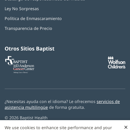
Ley No Sorpresas
(Se
abre
Política de Enmascaramiento
(Se
en
abre
una
Transparencia de Precio
en
ventana
una
nueva)
ventana
nueva)
Otros Sitios Baptist
Baptist
(Se
(S
MD
abre
ab
Anderson
en
e
Cancer
una
u
Center
ventana
ve
nueva)
nu
¿Necesitas ayuda con el idioma? Le ofrecemos
servicios de
asistencia multilingüe
de forma gratuita.
© 2026 Baptist Health
×
We use cookies to enhance site performance and your