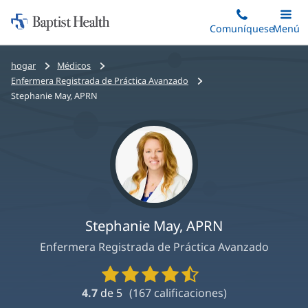
Iniciar:
Saltar
Comuníquese
Alterna
Menú
Princip
al
Baptist
contenido
Health
Bread
hogar
Médicos
principal
crumbs
Enfermera Registrada de Práctica Avanzado
navigation
Stephanie May, APRN
Stephanie May, APRN
Enfermera Registrada de Práctica Avanzado
Calificaciones
y
4.7
de 5
(
167
calificaciones)
reseñas