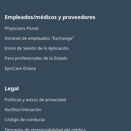
Empleados/médicos y proveedores
Physicians Portal
(Se
abre
Intranet de empleados "Exchange"
(Se
en
abre
una
Inicio de Sesión de la Aplicación
(Se
en
ventana
abre
una
nueva)
Para profesionales de la Estado
en
ventana
una
nueva)
EpicCare Enlace
ventana
nueva)
Legal
Políticas y avisos de privacidad
No/Discriminación
Código de conducta
Descargo de responsabilidad del médico