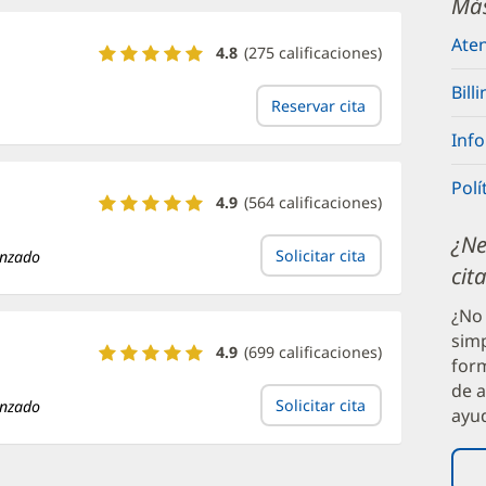
Más
Dra.
Sonia
Aten
Calificaciones
Sharma
4.8
(
275
calificaciones)
y
Bill
reseñas
Reservar cita
de
April
Inf
Turner,
MD
Polí
Calificaciones
4.9
(
564
calificaciones)
y
¿Ne
reseñas
Solicitar cita
anzado
de
cit
Karen
Nolin,
¿No 
APRN
sim
Calificaciones
4.9
(
699
calificaciones)
form
y
de 
reseñas
Solicitar cita
anzado
de
ayu
Jenna
Spalding,
APRN