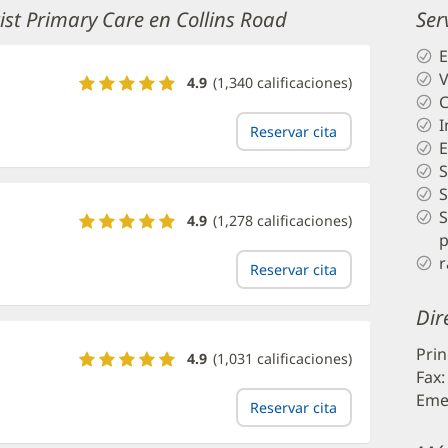
ist Primary Care en Collins Road
Ser
E
V
Calificaciones
4.9
(
1,340
calificaciones)
y
C
reseñas
I
Reservar cita
del
E
Dr.
S
Joseph
S
McQuade
S
Calificaciones
4.9
(
1,278
calificaciones)
y
p
reseñas
r
Reservar cita
de
la
Dir
Dra.
Amila
Prin
Calificaciones
Perera
4.9
(
1,031
calificaciones)
Fax:
y
reseñas
Eme
Reservar cita
de
la