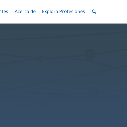
ntes
Menú
Acerca de
Menú
Explora Profesiones
Menú
nar
Alternar
Alternar
Alternar
Menú
de
Buscar