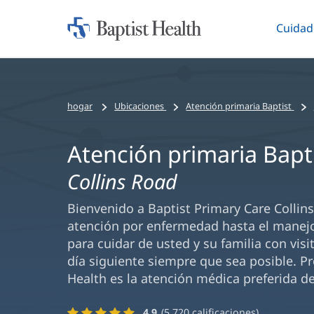
Cuidad
Iniciar:
Altern
Baptist
Health
hogar
Ubicaciones
Atención primaria Baptist
Atención primaria Bapt
Collins Road
Bienvenido a Baptist Primary Care Collin
atención por enfermedad hasta el manejo
para cuidar de usted y su familia con visi
día siguiente siempre que sea posible. P
Health es la atención médica preferida de
4.9
(
5,720
calificaciones)