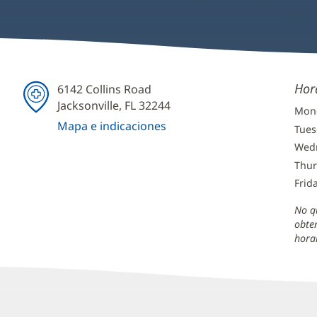
Hor
6142 Collins Road
Jacksonville, FL 32244
Mond
Mapa e indicaciones
Tues
(Se
Wedn
abre
Thur
en
Frid
una
ventana
No q
nueva)
obte
horar