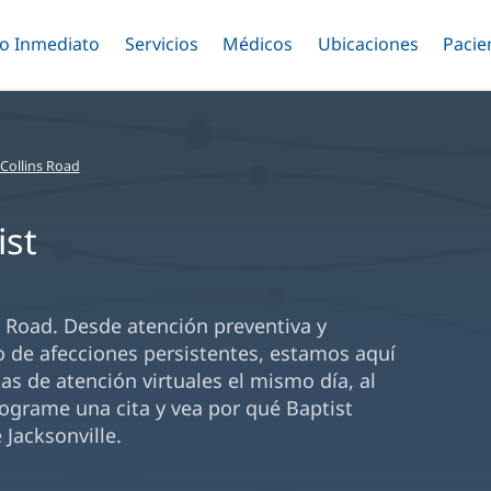
o Inmediato
Menú
Servicios
Menú
Médicos
Menú
Ubicaciones
Menú
Pacie
ar
Alternar
Alternar
Saltar
Alternar
Alter
al
contenido
principal
Collins Road
ist
s Road. Desde atención preventiva y
 de afecciones persistentes, estamos aquí
tas de atención virtuales el mismo día, al
rograme una cita y vea por qué Baptist
 Jacksonville.