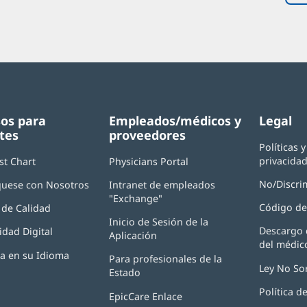
os para
Empleados/médicos y
Legal
tes
proveedores
Políticas 
privacida
st Chart
Physicians Portal
(Se
abre
No/Discri
uese con Nosotros
Intranet de empleados
en
"Exchange"
(Se
una
Código de
de Calidad
abre
ventana
Inicio de Sesión de la
en
nueva)
Descargo 
idad Digital
Aplicación
(Se
una
del médic
abre
ventana
ia en su Idioma
Para profesionales de la
en
nueva)
Ley No So
Estado
una
ventana
Política 
EpicCare Enlace
nueva)