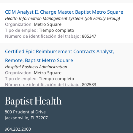
CDM Analyst II, Charge Master, Baptist Metro Square
Health Information Management Systems (Job Family Group)
Organization:
Metro Square
Tipo de empleo:
Tiempo completo
Número de identificación del trabajo:
805347
Certified Epic Reimbursement Contracts Analyst,
Remote, Baptist Metro Square
Hospital Business Administration
Organization:
Metro Square
Tipo de empleo:
Tiempo completo
Número de identificación del trabajo:
802533
Especialista en resolución de reclamos I, Apelaciones y
Baptist
Health
denegaciones, Baptist Metro Square
Baptist
800 Prudential Drive
Servicios comerciales para pacientes
Health
Jacksonville, FL 32207
(Se
Organization:
Metro Square
abre
Tipo de empleo:
Tiempo completo
Número
904.202.2000
en
Número de identificación del trabajo:
805671