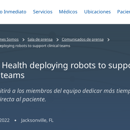
o Inmediato
Menú
Servicios
Menú
Médicos
Menú
Ubicaciones
Menú
Pacie
ar
Alternar
Alternar
Saltar
Alternar
Alter
al
contenido
principal
nes Somos
Sala de prensa
Comunicados de prensa
eploying robots to support clinical teams
 Health deploying robots to supp
l teams
tirá a los miembros del equipo dedicar más tiemp
irecta al paciente.
 2022
Jacksonville, FL