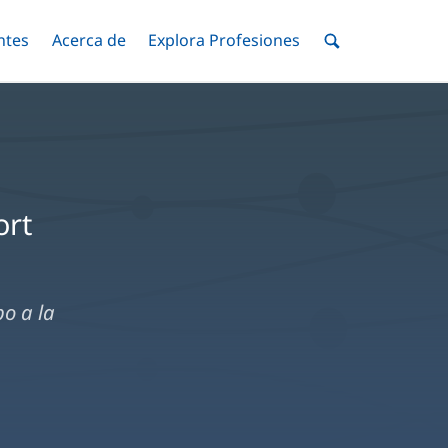
ntes
Menú
Acerca de
Menú
Explora Profesiones
Menú
nar
Alternar
Alternar
Alternar
Menú
de
Buscar
ort
o a la