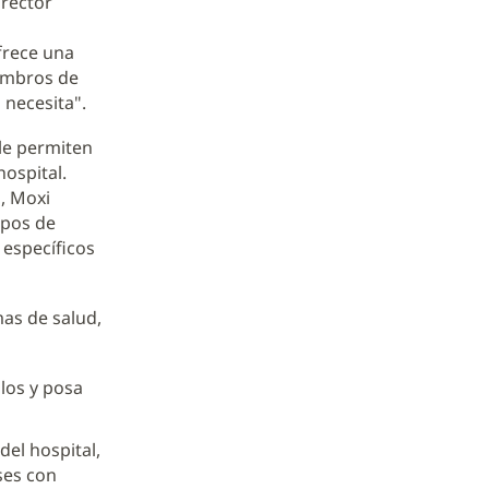
irector
frece una
iembros de
 necesita".
le permiten
hospital.
, Moxi
ipos de
 específicos
as de salud,
llos y posa
del hospital,
ses con