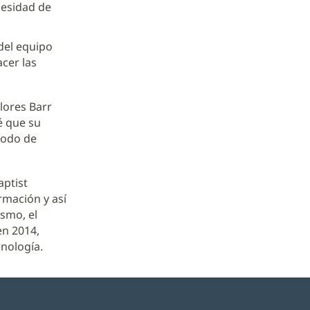
cesidad de
del equipo
cer las
lores Barr
é que su
íodo de
aptist
ormación y así
ismo, el
en 2014,
nología.