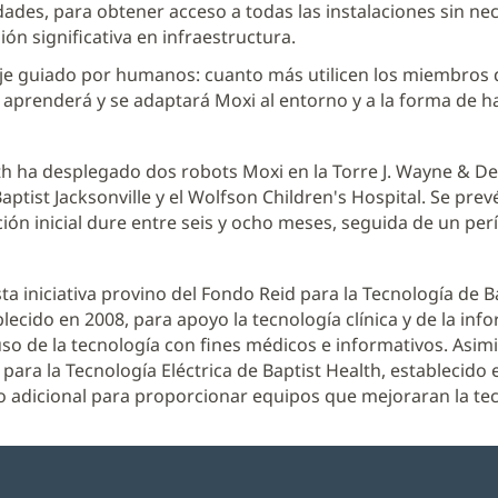
ades, para obtener acceso a todas las instalaciones sin ne
ión significativa en infraestructura.
je guiado por humanos: cuanto más utilicen los miembros 
aprenderá y se adaptará Moxi al entorno y a la forma de ha
th ha desplegado dos robots Moxi en la Torre J. Wayne & De
aptist Jacksonville y el Wolfson Children's Hospital. Se prev
ón inicial dure entre seis y ocho meses, seguida de un per
sta iniciativa provino del Fondo Reid para la Tecnología de B
lecido en 2008, para apoyo la tecnología clínica y de la inf
uso de la tecnología con fines médicos e informativos. Asim
 para la Tecnología Eléctrica de Baptist Health, establecido 
 adicional para proporcionar equipos que mejoraran la tec