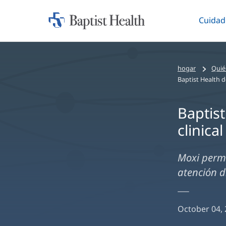
Cuidad
Iniciar:
Altern
Baptist
Health
hogar
Quié
Baptist Health d
Baptist
clinica
Moxi permi
atención d
October 04,