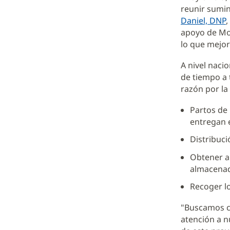
reunir sumin
Daniel, DNP
,
apoyo de Mox
lo que mejor
A nivel naci
de tiempo a 
razón por la
Partos de
entregan 
Distribuci
Obtener ar
almacenad
Recoger lo
"Buscamos c
atención a n