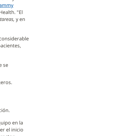
ammy
Health. "El
 tareas,
y en
 considerable
pacientes,
e se
geros.
ción.
uipo en la
 el inicio