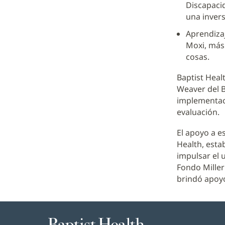
Discapacid
una invers
Aprendiza
Moxi, más 
cosas.
Baptist Heal
Weaver del B
implementaci
evaluación.
El apoyo a e
Health, estab
impulsar el 
Fondo Miller
brindó apoyo
Baptist