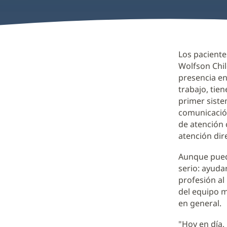
Los pacientes
Wolfson Chil
presencia en 
trabajo, tien
primer siste
comunicació
de atención 
atención dir
Aunque pued
serio: ayuda
profesión a
del equipo mé
en general.
"Hoy en día,