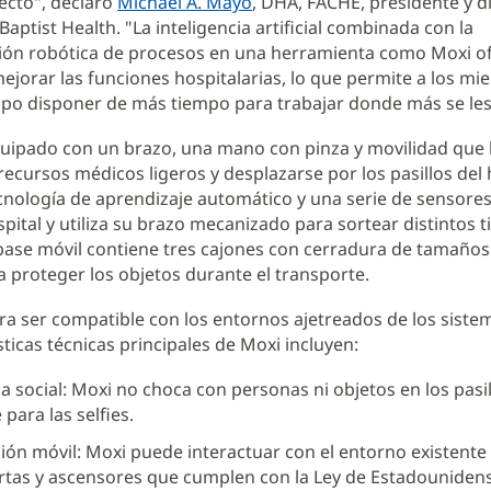
ecto", declaró
Michael A. Mayo
, DHA, FACHE, presidente y d
Baptist Health. "La inteligencia artificial combinada con la
ión robótica de procesos en una herramienta como Moxi o
jorar las funciones hospitalarias, lo que permite a los m
po disponer de más tiempo para trabajar donde más se les
uipado con un brazo, una mano con pinza y movilidad que 
recursos médicos ligeros y desplazarse por los pasillos del 
nología de aprendizaje automático y una serie de sensores
pital y utiliza su brazo mecanizado para sortear distintos t
base móvil contiene tres cajones con cerradura de tamaños
 proteger los objetos durante el transporte.
a ser compatible con los entornos ajetreados de los sistem
sticas técnicas principales de Moxi incluyen:
ia social: Moxi no choca con personas ni objetos en los pasi
 para las selfies.
ón móvil: Moxi puede interactuar con el entorno existente 
tas y ascensores que cumplen con la Ley de Estadouniden