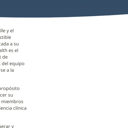
le y el
stible
icada a su
lth es el
t de
 del equipo
se a la
propósito
rcer su
os miembros
encia clínica
perar y