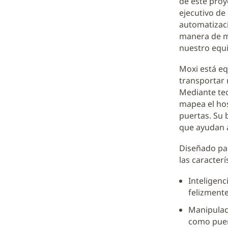
de este proy
ejecutivo de 
automatizac
manera de me
nuestro equi
Moxi está eq
transportar 
Mediante tec
mapea el hos
puertas. Su 
que ayudan a
Diseñado par
las caracterí
Inteligenc
felizmente
Manipulaci
como puer