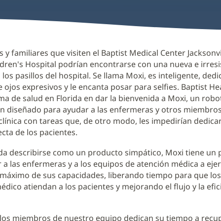
 y familiares que visiten el Baptist Medical Center Jacksonvil
dren's Hospital podrían encontrarse con una nueva e irresi
los pasillos del hospital. Se llama Moxi, es inteligente, ded
e ojos expresivos y le encanta posar para selfies. Baptist Hea
ma de salud en Florida en dar la bienvenida a Moxi, un robo
n diseñado para ayudar a las enfermeras y otros miembros
clínica con tareas que, de otro modo, les impedirían dedicar
ecta de los pacientes.
a describirse como un producto simpático, Moxi tiene un 
r a las enfermeras y a los equipos de atención médica a eje
l máximo de sus capacidades, liberando tiempo para que l
dico atiendan a los pacientes y mejorando el flujo y la efici
 los miembros de nuestro equipo dedican su tiempo a recu