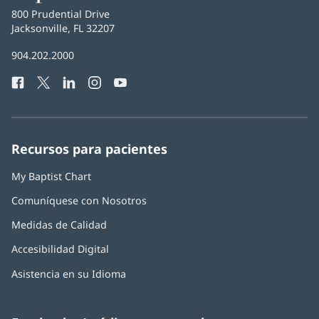
Baptist
800 Prudential Drive
Health
Jacksonville, FL 32207
(Se
abre
Número
904.202.2000
en
de
una
Facebook
(Se
Twitter
(Se
LinkedIn
(Se
Instagram
(Se
YouTube
(Se
Teléfono
ventana
abre
abre
abre
abre
abre
de
nueva)
en
en
en
en
en
Baptist
una
una
una
una
una
Health:
ventana
ventana
ventana
ventana
ventana
Recursos para pacientes
nueva)
nueva)
nueva)
nueva)
nueva)
My Baptist Chart
Comuníquese con Nosotros
Medidas de Calidad
Accesibilidad Digital
Asistencia en su Idioma