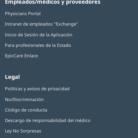
Empleados/médicos y proveedores
Physicians Portal
(Se
abre
Intranet de empleados "Exchange"
(Se
en
abre
una
Inicio de Sesión de la Aplicación
(Se
en
ventana
abre
una
nueva)
Para profesionales de la Estado
en
ventana
una
nueva)
EpicCare Enlace
ventana
nueva)
Legal
Políticas y avisos de privacidad
No/Discriminación
Código de conducta
Descargo de responsabilidad del médico
Ley No Sorpresas
(Se
abre