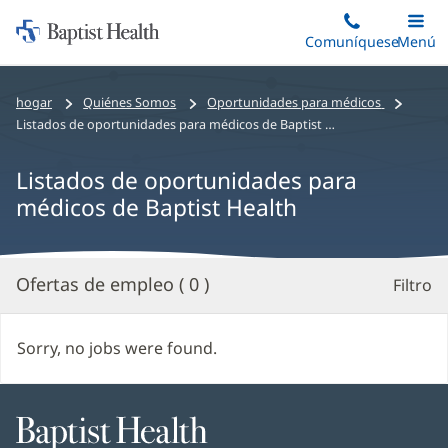
Iniciar:
Saltar
Comuníquese
Alterna
Menú
Princip
al
Baptist
contenido
Health
Bread
hogar
Quiénes Somos
Oportunidades para médicos
principal
crumbs
Listados de oportunidades para médicos de Baptist Health
navigation
Listados de oportunidades para
médicos de Baptist Health
Ofertas de empleo (
0
)
Filtro
R
d
la
Sorry, no jobs were found.
B
Baptist
Health