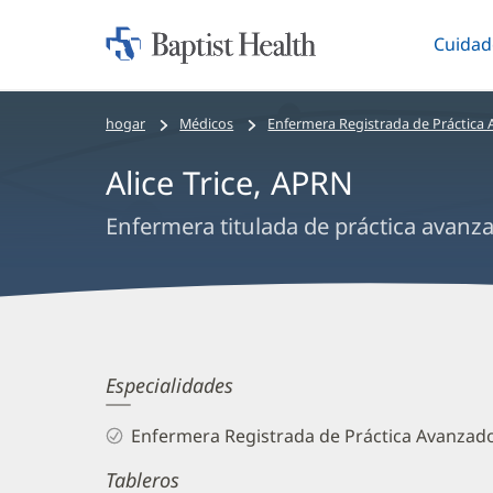
Cuidad
Iniciar:
Altern
Baptist
Health
Bread
hogar
Médicos
Enfermera Registrada de Práctica
crumbs
Alice Trice, APRN
navigation
Enfermera titulada de práctica avanza
Alice
Especialidades
Trice,
Enfermera Registrada de Práctica Avanzad
APRN
Tableros
Biography