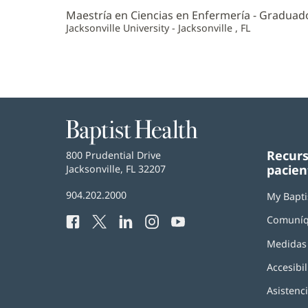
Maestría en Ciencias en Enfermería - Graduad
Jacksonville University - Jacksonville , FL
Baptist
Health
Recurs
Baptist
800 Prudential Drive
pacien
Health
Jacksonville, FL 32207
(Se
abre
Número
904.202.2000
en
My Bapti
de
una
Comuníq
Facebook
(Se
Twitter
(Se
LinkedIn
(Se
Instagram
(Se
YouTube
(Se
Teléfono
ventana
abre
abre
abre
abre
abre
de
nueva)
Medidas 
en
en
en
en
en
Baptist
una
una
una
una
una
Health:
Accesibil
ventana
ventana
ventana
ventana
ventana
nueva)
nueva)
nueva)
nueva)
nueva)
Asistenc