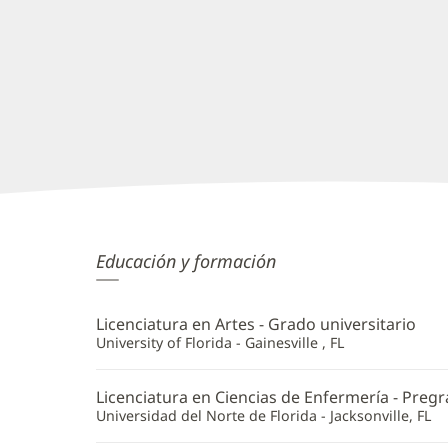
Alice
Educación y formación
Trice,
APRN
Licenciatura en Artes - Grado universitario
Información
University of Florida - Gainesville , FL
adicional
Licenciatura en Ciencias de Enfermería - Preg
Universidad del Norte de Florida - Jacksonville, FL