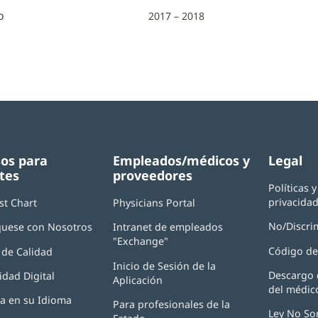
o
2017 – 2018
os para
Empleados/médicos y
Legal
tes
proveedores
Políticas 
privacida
st Chart
Physicians Portal
(Se
abre
No/Discri
uese con Nosotros
Intranet de empleados
en
"Exchange"
(Se
una
Código de
de Calidad
abre
ventana
Inicio de Sesión de la
en
nueva)
Descargo 
idad Digital
Aplicación
(Se
una
del médic
abre
ventana
ia en su Idioma
Para profesionales de la
en
nueva)
Ley No So