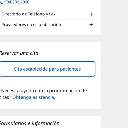
nd
abre
904.202.2000
una
en
ventana
ther
una
nueva)
Directorio de Teléfono y Fax
atient
ventana
nueva)
nformation
Proveedores en esta ubicación
Reservar una cita
Cita establecida para pacientes
(Se
abre
en
una
¿Necesita ayuda con la programación de
ventana
citas?
Obtenga asistencia.
nueva)
Formularios e información