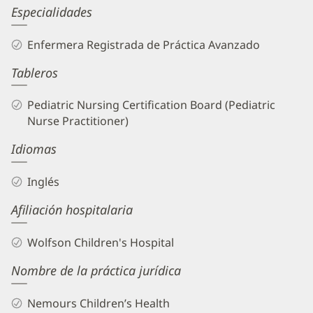
Joel
Especialidades
Barrington,
Enfermera Registrada de Práctica Avanzado
APRN
Tableros
Biography
and
Pediatric Nursing Certification Board (Pediatric
Info
Nurse Practitioner)
Idiomas
Inglés
Afiliación hospitalaria
Wolfson Children's Hospital
Nombre de la práctica jurídica
Nemours Children’s Health