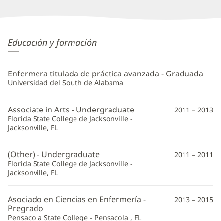
Joel
Educación y formación
Barrington,
APRN
Enfermera titulada de práctica avanzada - Graduada
Additional
Universidad del South de Alabama
Information
Associate in Arts - Undergraduate
2011 – 2013
Florida State College de Jacksonville -
Jacksonville, FL
(Other) - Undergraduate
2011 – 2011
Florida State College de Jacksonville -
Jacksonville, FL
Asociado en Ciencias en Enfermería -
2013 – 2015
Pregrado
Pensacola State College - Pensacola , FL