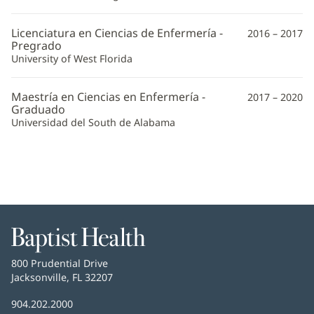
Licenciatura en Ciencias de Enfermería -
2016 – 2017
Pregrado
University of West Florida
Maestría en Ciencias en Enfermería -
2017 – 2020
Graduado
Universidad del South de Alabama
Baptist
Health
Baptist
800 Prudential Drive
Health
Jacksonville, FL 32207
(Se
abre
Número
904.202.2000
en