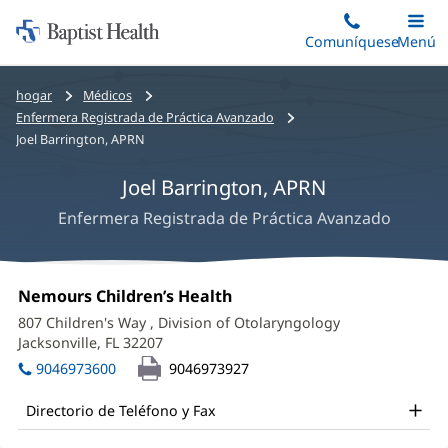
Iniciar:
Saltar
Comuníquese
Alterna
Menú
Princip
al
Baptist
contenido
Health
Bread
hogar
Médicos
principal
crumbs
Enfermera Registrada de Práctica Avanzado
navigation
Joel Barrington, APRN
Joel Barrington, APRN
Enfermera Registrada de Práctica Avanzado
Joel
Oficina
Nemours Children’s Health
(Se
Barrington,
1:
abre
807 Children's Way
, Division of Otolaryngology
en
APRN
Jacksonville, FL 32207
(Se
una
abre
Office
ventana
9046973600
9046973927
en
nueva)
and
una
Directorio de Teléfono y Fax
ventana
Other
nueva)