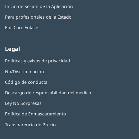
abre
una
Inicio de Sesión de la Aplicación
(Se
en
ventana
abre
una
nueva)
Para profesionales de la Estado
en
ventana
una
nueva)
EpicCare Enlace
ventana
nueva)
Legal
Políticas y avisos de privacidad
No/Discriminación
Código de conducta
Descargo de responsabilidad del médico
Ley No Sorpresas
(Se
abre
Política de Enmascaramiento
(Se
en
abre
una
Transparencia de Precio
en
ventana
una
nueva)
ventana