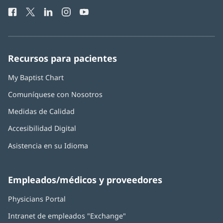
de
una
Facebook
(Se
Twitter
(Se
LinkedIn
(Se
Instagram
(Se
YouTube
(Se
Teléfono
ventana
abre
abre
abre
abre
abre
de
nueva)
en
en
en
en
en
Baptist
una
una
una
una
una
Health:
ventana
ventana
ventana
ventana
ventana
Recursos para pacientes
nueva)
nueva)
nueva)
nueva)
nueva)
My Baptist Chart
Comuníquese con Nosotros
Medidas de Calidad
Accesibilidad Digital
Asistencia en su Idioma
Empleados/médicos y proveedores
Physicians Portal
(Se
abre
Intranet de empleados "Exchange"
(Se
en