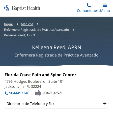
Iniciar:
Saltar
Comuníquese
Alterna
Menú
Princip
al
Baptist
contenido
Health
Bread
hogar
Médicos
principal
crumbs
Enfermera Registrada de Práctica Avanzado
navigation
Kelleena Reed, APRN
Kelleena Reed, APRN
Enfermera Registrada de Práctica Avanzado
Kelleena
Oficina
Florida Coast Pain and Spine Center
(Se
Reed,
1:
abre
4796 Hodges Boulevard
, Suite 101
en
APRN
Jacksonville, FL 32224
(Se
una
abre
Office
ventana
9044497246
9047197571
en
nueva)
and
una
Directorio de Teléfono y Fax
ventana
Other
nueva)