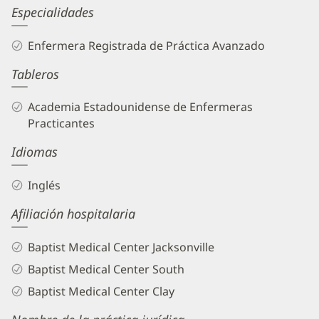
Kelleena
Especialidades
Reed,
Enfermera Registrada de Práctica Avanzado
APRN
Tableros
Biography
and
Academia Estadounidense de Enfermeras
Info
Practicantes
Idiomas
Inglés
Afiliación hospitalaria
Baptist Medical Center Jacksonville
Baptist Medical Center South
Baptist Medical Center Clay