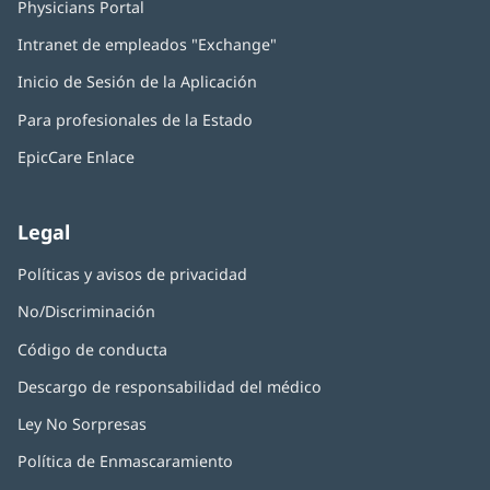
Physicians Portal
(Se
abre
Intranet de empleados "Exchange"
(Se
en
abre
una
Inicio de Sesión de la Aplicación
(Se
en
ventana
abre
una
nueva)
Para profesionales de la Estado
en
ventana
una
nueva)
EpicCare Enlace
ventana
nueva)
Legal
Políticas y avisos de privacidad
No/Discriminación
Código de conducta
Descargo de responsabilidad del médico
Ley No Sorpresas
(Se
abre
Política de Enmascaramiento
(Se
en
abre
una