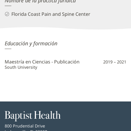
Nombre de la práctica jurídica
Florida Coast Pain and Spine Center
Kelleena
Educación y formación
Reed,
APRN
Maestría en Ciencias - Publicación
2019 – 2021
Additional
South University
Information
Baptist
Health
Baptist
800 Prudential Drive