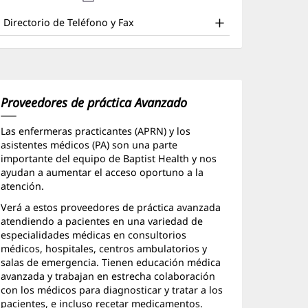
nd
en
nueva)
una
ther
Directorio de Teléfono y Fax
ventana
atient
nueva)
nformation
Proveedores de práctica Avanzado
Las enfermeras practicantes (APRN) y los
asistentes médicos (PA) son una parte
importante del equipo de Baptist Health y nos
ayudan a aumentar el acceso oportuno a la
atención.
Verá a estos proveedores de práctica avanzada
atendiendo a pacientes en una variedad de
especialidades médicas en consultorios
médicos, hospitales, centros ambulatorios y
salas de emergencia. Tienen educación médica
avanzada y trabajan en estrecha colaboración
con los médicos para diagnosticar y tratar a los
pacientes, e incluso recetar medicamentos.