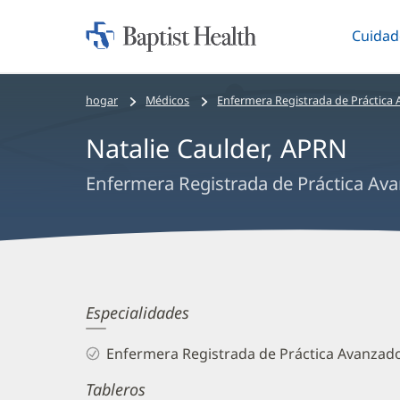
Cuidad
Iniciar:
Altern
Baptist
Health
Bread
hogar
Médicos
Enfermera Registrada de Práctica
crumbs
Natalie Caulder, APRN
navigation
Enfermera Registrada de Práctica Av
Natalie
Especialidades
Caulder,
Enfermera Registrada de Práctica Avanzad
APRN
Tableros
Biography