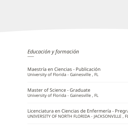
Natalie
Educación y formación
Caulder,
APRN
Maestría en Ciencias - Publicación
Additional
University of Florida - Gainesville , FL
Information
Master of Science - Graduate
University of Florida - Gainesville , FL
Licenciatura en Ciencias de Enfermería - Preg
UNIVERSITY OF NORTH FLORIDA - JACKSONVILLE , F