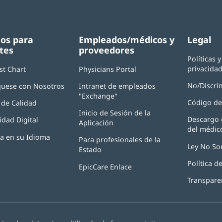
os para
Empleados/médicos y
Legal
tes
proveedores
Políticas 
privacida
st Chart
Physicians Portal
(Se
abre
No/Discri
uese con Nosotros
Intranet de empleados
en
"Exchange"
(Se
una
Código de
de Calidad
abre
ventana
Inicio de Sesión de la
en
nueva)
Descargo 
idad Digital
Aplicación
(Se
una
del médic
abre
ventana
ia en su Idioma
Para profesionales de la
en
nueva)
Ley No So
Estado
una
ventana
Política 
EpicCare Enlace
nueva)
Transpare