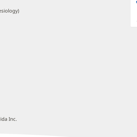
a
O
siology)
P
I
ida Inc.