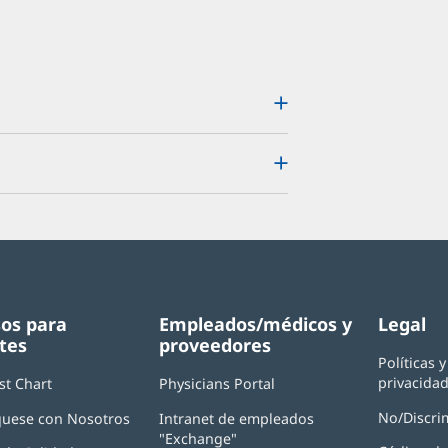
os para
Empleados/médicos y
Legal
tes
proveedores
Políticas 
privacida
st Chart
Physicians Portal
(Se
abre
No/Discri
uese con Nosotros
Intranet de empleados
en
"Exchange"
(Se
una