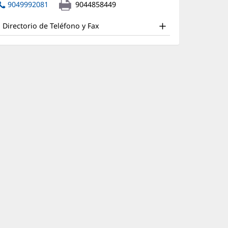
nd
abre
ventana
9049992081
9044858449
en
nueva)
ther
una
Directorio de Teléfono y Fax
atient
ventana
nueva)
nformation