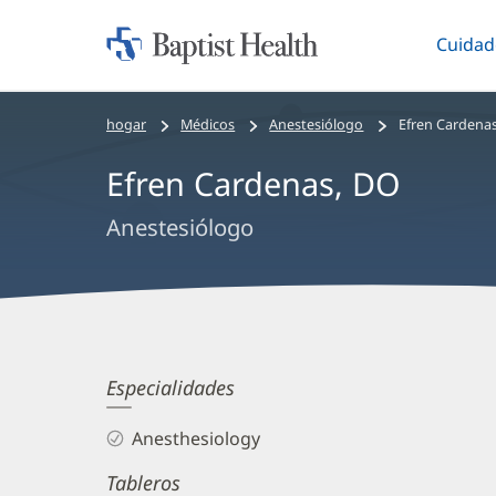
Cuidad
Iniciar:
Altern
Baptist
Health
Bread
hogar
Médicos
Anestesiólogo
Efren Cardena
crumbs
Efren Cardenas, DO
navigation
Anestesiólogo
Efren
Especialidades
Cardenas,
Anesthesiology
DO
Tableros
Biography