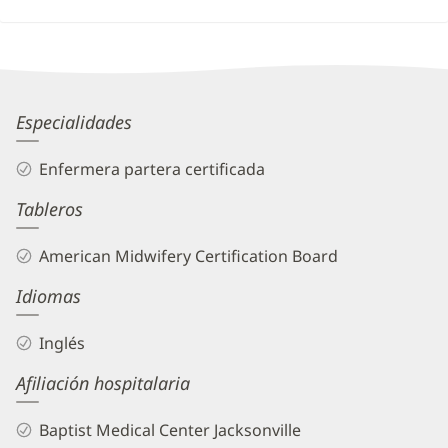
Lindsey
Especialidades
Boyd,
Enfermera partera certificada
CNM
Tableros
Biography
and
American Midwifery Certification Board
Info
Idiomas
Inglés
Afiliación hospitalaria
Baptist Medical Center Jacksonville