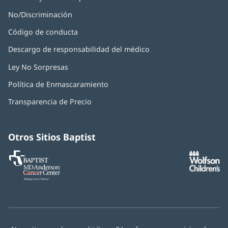
No/Discriminación
Código de conducta
Descargo de responsabilidad del médico
Ley No Sorpresas
(Se
abre
Política de Enmascaramiento
(Se
en
abre
una
Transparencia de Precio
en
ventana
una
nueva)
ventana
nueva)
Otros Sitios Baptist
Baptist
(Se
(S
MD
abre
ab
Anderson
en
e
Cancer
una
u
Center
ventana
ve
nueva)
nu