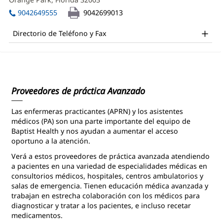
CNM
una
abre
Office
ventana
9042649555
9042699013
en
nueva)
and
una
Directorio de Teléfono y Fax
ventana
Other
nueva)
Patient
Information
Proveedores de práctica Avanzado
Las enfermeras practicantes (APRN) y los asistentes
médicos (PA) son una parte importante del equipo de
Baptist Health y nos ayudan a aumentar el acceso
oportuno a la atención.
Verá a estos proveedores de práctica avanzada atendiendo
a pacientes en una variedad de especialidades médicas en
consultorios médicos, hospitales, centros ambulatorios y
salas de emergencia. Tienen educación médica avanzada y
trabajan en estrecha colaboración con los médicos para
diagnosticar y tratar a los pacientes, e incluso recetar
medicamentos.