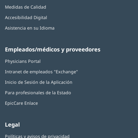
Medidas de Calidad
Accesibilidad Digital
Asistencia en su Idioma
Empleados/médicos y proveedores
Physicians Portal
(Se
abre
Intranet de empleados "Exchange"
(Se
en
abre
una
Inicio de Sesión de la Aplicación
(Se
en
ventana
abre
una
nueva)
Para profesionales de la Estado
en
ventana
una
nueva)
EpicCare Enlace
ventana
nueva)
Legal
Políticas y avisos de privacidad