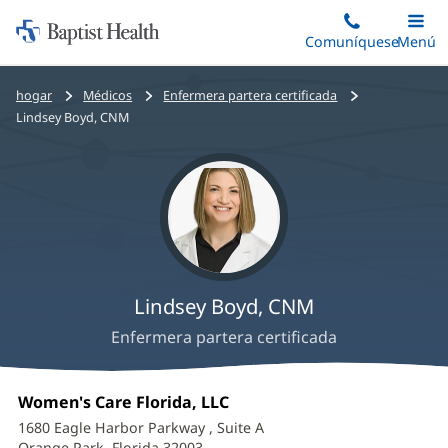
Iniciar:
Saltar
Comuníquese
Alterna
Menú
Princip
al
Baptist
contenido
Health
Bread
hogar
Médicos
Enfermera partera certificada
principal
crumbs
Lindsey Boyd, CNM
navigation
Lindsey Boyd, CNM
Enfermera partera certificada
Lindsey
Oficina
Women's Care Florida, LLC
(Se
Boyd,
1:
abre
1680 Eagle Harbor Parkway
, Suite A
en
Orange Park, Florida 32003
(Se