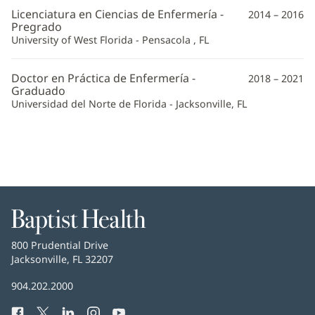
Licenciatura en Ciencias de Enfermería -
2014 – 2016
Pregrado
University of West Florida - Pensacola , FL
Doctor en Práctica de Enfermería -
2018 – 2021
Graduado
Universidad del Norte de Florida - Jacksonville, FL
Baptist
Health
Baptist
800 Prudential Drive
Health
Jacksonville, FL 32207
(Se
abre
Número
904.202.2000
en
de
una
Facebook
(Se
Twitter
(Se
LinkedIn
(Se
Instagram
(Se
YouTube
(Se
Teléfono