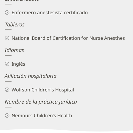
Teano,
Enfermero anestesista certificado
CRNA
Tableros
Biography
and
National Board of Certification for Nurse Anesthes
Info
Idiomas
Inglés
Afiliación hospitalaria
Wolfson Children's Hospital
Nombre de la práctica jurídica
Nemours Children’s Health