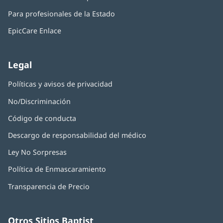
ventana
abre
una
nueva)
Para profesionales de la Estado
en
ventana
una
nueva)
EpicCare Enlace
ventana
nueva)
Legal
Políticas y avisos de privacidad
No/Discriminación
Código de conducta
Descargo de responsabilidad del médico
Ley No Sorpresas
(Se
abre
Política de Enmascaramiento
(Se
en
abre
una
Transparencia de Precio
en
ventana
una
nueva)
ventana
nueva)
Otros Sitios Baptist