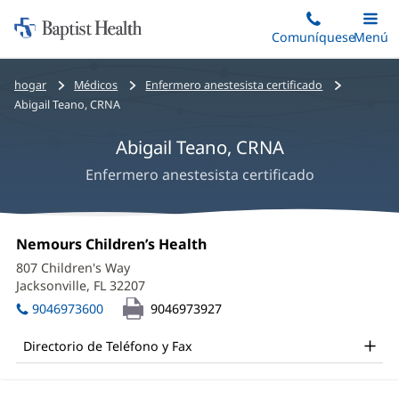
Iniciar:
Saltar
Comuníquese
Alterna
Menú
Princip
al
Baptist
contenido
Health
Bread
hogar
Médicos
Enfermero anestesista certificado
principal
crumbs
Abigail Teano, CRNA
navigation
Abigail Teano, CRNA
Enfermero anestesista certificado
Abigail
Oficina
Nemours Children’s Health
(Se
Teano,
1:
abre
807 Children's Way
en
CRNA
Jacksonville, FL 32207
(Se
una
abre
Office
ventana
9046973600
9046973927
en
nueva)
and
una
Directorio de Teléfono y Fax
ventana
Other
nueva)
Patient