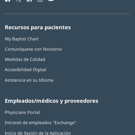
ventana
abre
abre
abre
abre
abre
de
nueva)
en
en
en
en
en
Baptist
una
una
una
una
una
Health:
ventana
ventana
ventana
ventana
ventana
Recursos para pacientes
nueva)
nueva)
nueva)
nueva)
nueva)
My Baptist Chart
Comuníquese con Nosotros
Medidas de Calidad
Accesibilidad Digital
Asistencia en su Idioma
Empleados/médicos y proveedores
Physicians Portal
(Se
abre
Intranet de empleados "Exchange"
(Se
en
abre
una
Inicio de Sesión de la Aplicación
(Se
en