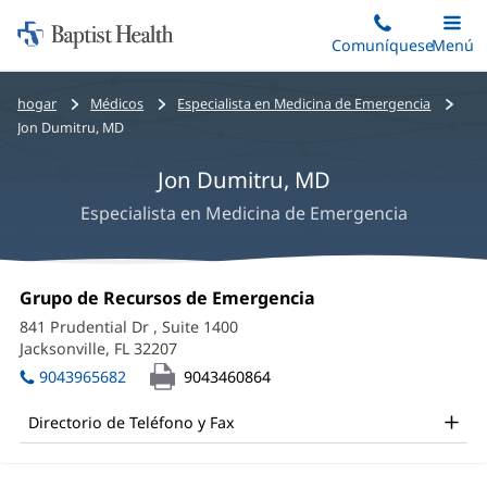
Iniciar:
Saltar
Comuníquese
Alterna
Menú
Princip
al
Baptist
contenido
Health
Bread
hogar
Médicos
Especialista en Medicina de Emergencia
principal
crumbs
Jon Dumitru, MD
navigation
Jon Dumitru, MD
Especialista en Medicina de Emergencia
Jon
Oficina
Grupo de Recursos de Emergencia
(Se
Dumitru,
1:
abre
841 Prudential Dr
, Suite 1400
en
MD
Jacksonville, FL 32207
(Se
una
abre
Office
ventana
9043965682
9043460864
en
nueva)
and
una
Directorio de Teléfono y Fax
ventana
Other
nueva)
Patient