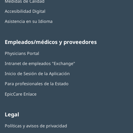
Medidas de Calidad
Accesibilidad Digital
Asistencia en su Idioma
Empleados/médicos y proveedores
Physicians Portal
(Se
abre
Intranet de empleados "Exchange"
(Se
en
abre
una
Inicio de Sesión de la Aplicación
(Se
en
ventana
abre
una
nueva)
Para profesionales de la Estado
en
ventana
una
nueva)
EpicCare Enlace
ventana
nueva)
Legal
Políticas y avisos de privacidad