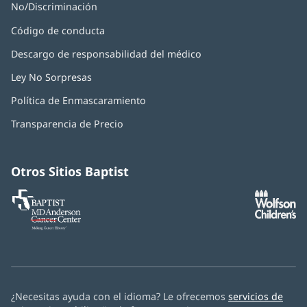
No/Discriminación
Código de conducta
Descargo de responsabilidad del médico
Ley No Sorpresas
(Se
abre
Política de Enmascaramiento
(Se
en
abre
una
Transparencia de Precio
en
ventana
una
nueva)
ventana
nueva)
Otros Sitios Baptist
Baptist
(Se
(S
MD
abre
ab
Anderson
en
e
Cancer
una
u
Center
ventana
ve
nueva)
nu
¿Necesitas ayuda con el idioma? Le ofrecemos
servicios de