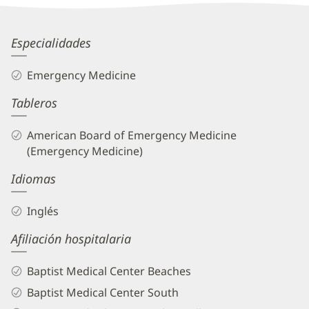
Information
Jon
Especialidades
Dumitru,
Emergency Medicine
MD
Tableros
Biography
and
American Board of Emergency Medicine
Info
(Emergency Medicine)
Idiomas
Inglés
Afiliación hospitalaria
Baptist Medical Center Beaches
Baptist Medical Center South