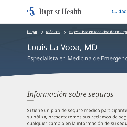
Cuidad
Iniciar:
Altern
Baptist
Health
Bread
hogar
Médicos
Especialista en Medicina de Emerg
crumbs
Louis La Vopa, MD
navigation
Especialista en Medicina de Emergenc
Información sobre seguros
Si tiene un plan de seguro médico participant
su póliza, presentaremos sus reclamos de seg
cualquier cambio en la información de su segur