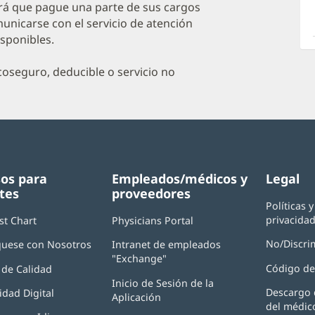
O
irá que pague una parte de sus cargos
a
unicarse con el servicio de atención
isponibles.
O
P
oseguro, deducible o servicio no
I
os para
Empleados/médicos y
Legal
tes
proveedores
Políticas 
privacida
st Chart
Physicians Portal
(Se
abre
No/Discri
uese con Nosotros
Intranet de empleados
en
"Exchange"
(Se
una
Código de
de Calidad
abre
ventana
Inicio de Sesión de la
en
nueva)
Descargo 
idad Digital
Aplicación
(Se
una
del médic
abre
ventana