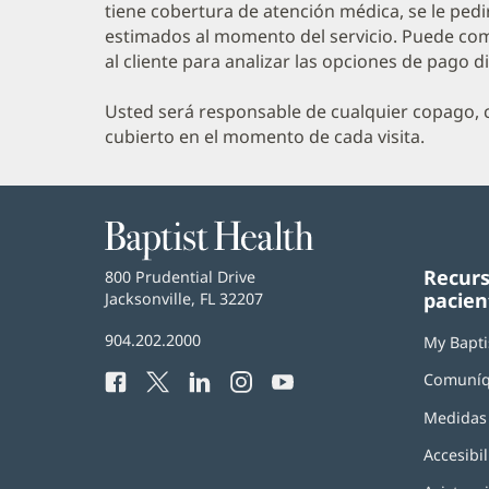
tiene cobertura de atención médica, se le ped
estimados al momento del servicio. Puede com
al cliente para analizar las opciones de pago d
Usted será responsable de cualquier copago, c
cubierto en el momento de cada visita.
Baptist
Health
Recurs
Baptist
800 Prudential Drive
pacien
Health
Jacksonville, FL 32207
(Se
abre
Número
904.202.2000
en
My Bapti
de
una
Comuníq
Facebook
(Se
Twitter
(Se
LinkedIn
(Se
Instagram
(Se
YouTube
(Se
Teléfono
ventana
abre
abre
abre
abre
abre
de
nueva)
Medidas 
en
en
en
en
en
Baptist
una
una
una
una
una
Health:
Accesibil
ventana
ventana
ventana
ventana
ventana