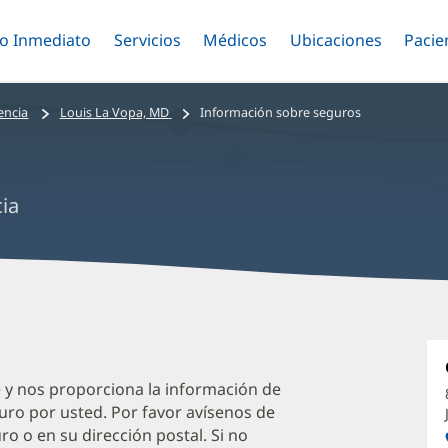
o Inmediato
Menú
Servicios
Menú
Médicos
Menú
Ubicaciones
Menú
Pacie
ar
Alternar
Alternar
Saltar
Alternar
Alter
al
contenido
encia
Louis La Vopa, MD
Información sobre seguros
principal
ia
L
L
V
e y nos proporciona la información de
uro por usted. Por favor avísenos de
M
o o en su dirección postal. Si no