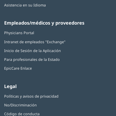
Asistencia en su Idioma
Empleados/médicos y proveedores
Physicians Portal
(Se
abre
Intranet de empleados "Exchange"
(Se
en
abre
una
Inicio de Sesión de la Aplicación
(Se
en
ventana
abre
una
nueva)
Para profesionales de la Estado
en
ventana
una
nueva)
EpicCare Enlace
ventana
nueva)
Legal
Políticas y avisos de privacidad
No/Discriminación
Código de conducta