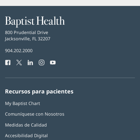
Baptist
Health
Baptist
800 Prudential Drive
Health
Jacksonville, FL 32207
(Se
abre
Número
904.202.2000
en
de
una
Facebook
(Se
Twitter
(Se
LinkedIn
(Se
Instagram
(Se
YouTube
(Se
Teléfono
ventana
abre
abre
abre
abre
abre
de
nueva)
en
en
en
en
en
Baptist
una
una
una
una
una
Health:
ventana
ventana
ventana
ventana
ventana
Recursos para pacientes
nueva)
nueva)
nueva)
nueva)
nueva)
My Baptist Chart
Comuníquese con Nosotros
Medidas de Calidad
Accesibilidad Digital