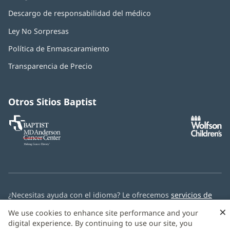
Descargo de responsabilidad del médico
Ley No Sorpresas
(Se
abre
Política de Enmascaramiento
(Se
en
abre
una
Transparencia de Precio
en
ventana
una
nueva)
ventana
nueva)
Otros Sitios Baptist
Baptist
(Se
(S
MD
abre
ab
Anderson
en
e
Cancer
una
u
Center
ventana
ve
nueva)
nu
¿Necesitas ayuda con el idioma? Le ofrecemos
servicios de
asistencia multilingüe
de forma gratuita.
×
We use cookies to enhance site performance and your
digital experience. By continuing to use our site, you
© 2026 Baptist Health