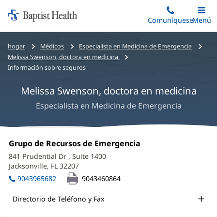
Iniciar:
Saltar
Comuníquese
Alterna
Menú
Princip
al
Baptist
contenido
Health
Bread
hogar
Médicos
Especialista en Medicina de Emergencia
principal
crumbs
Melissa Swenson, doctora en medicina
navigation
Información sobre seguros
Melissa Swenson, doctora en medicina
Especialista en Medicina de Emergencia
Melissa
Oficina
Grupo de Recursos de Emergencia
(Se
Swenson,
1:
abre
841 Prudential Dr
, Suite 1400
en
MD
Jacksonville, FL 32207
(Se
una
abre
Office
ventana
9043965682
9043460864
en
nueva)
and
una
Directorio de Teléfono y Fax
ventana
Other
nueva)