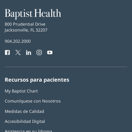
Baptist
Health
Baptist
800 Prudential Drive
Health
Jacksonville, FL 32207
(Se
abre
Número
904.202.2000
en
de
una
Facebook
(Se
Twitter
(Se
LinkedIn
(Se
Instagram
(Se
YouTube
(Se
Teléfono
ventana
abre
abre
abre
abre
abre
de
nueva)
en
en
en
en
en
Baptist
una
una
una
una
una
Health:
ventana
ventana
ventana
ventana
ventana
Recursos para pacientes
nueva)
nueva)
nueva)
nueva)
nueva)
My Baptist Chart
Comuníquese con Nosotros
Medidas de Calidad
Accesibilidad Digital
Asistencia en su Idioma