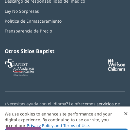
Descargo de responsabilidad del médico
Ley No Sorpresas
(Se
abre
Política de Enmascaramiento
(Se
en
abre
una
Transparencia de Precio
en
ventana
una
nueva)
ventana
nueva)
Otros Sitios Baptist
Baptist
(Se
(S
MD
abre
ab
Anderson
en
e
Cancer
una
u
Center
ventana
ve
nueva)
nu
¿Necesitas ayuda con el idioma? Le ofrecemos
servicios de
asistencia multilingüe
de forma gratuita.
×
We use cookies to enhance site performance and your
digital experience. By continuing to use our site, you
© 2026 Baptist Health
accept our
Privacy Policy and Terms of Use
.