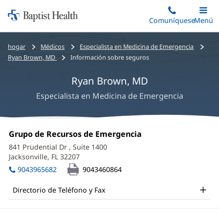
Iniciar:
Saltar
Comuníquese
Alterna
Menú
Princip
al
Baptist
contenido
Health
Bread
hogar
Médicos
Especialista en Medicina de Emergencia
principal
crumbs
Ryan Brown, MD
Información sobre seguros
navigation
Ryan Brown, MD
Especialista en Medicina de Emergencia
Ryan
Oficina
Grupo de Recursos de Emergencia
(Se
Brown,
1:
abre
841 Prudential Dr
, Suite 1400
en
MD
Jacksonville, FL 32207
(Se
una
abre
Office
ventana
9043965682
9043460864
en
nueva)
and
una
Directorio de Teléfono y Fax
ventana
Other
nueva)
Patient