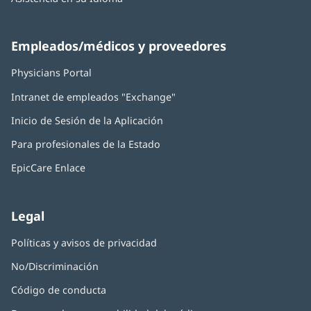
Empleados/médicos y proveedores
Physicians Portal
(Se
abre
Intranet de empleados "Exchange"
(Se
en
abre
una
Inicio de Sesión de la Aplicación
(Se
en
ventana
abre
una
nueva)
Para profesionales de la Estado
en
ventana
una
nueva)
EpicCare Enlace
ventana
nueva)
Legal
Políticas y avisos de privacidad
No/Discriminación
Código de conducta