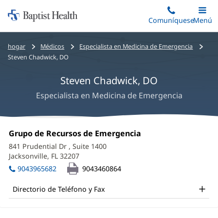
Iniciar:
Saltar
Comuníquese
Alterna
Menú
Princip
al
Baptist
contenido
Health
Bread
hogar
Médicos
Especialista en Medicina de Emergencia
principal
crumbs
Steven Chadwick, DO
navigation
Steven Chadwick, DO
Especialista en Medicina de Emergencia
Steven
Oficina
Grupo de Recursos de Emergencia
(Se
Chadwick,
1:
abre
841 Prudential Dr
, Suite 1400
en
DO
Jacksonville, FL 32207
(Se
una
abre
Office
ventana
9043965682
9043460864
en
nueva)
and
una
Directorio de Teléfono y Fax
ventana
Other
nueva)
Patient