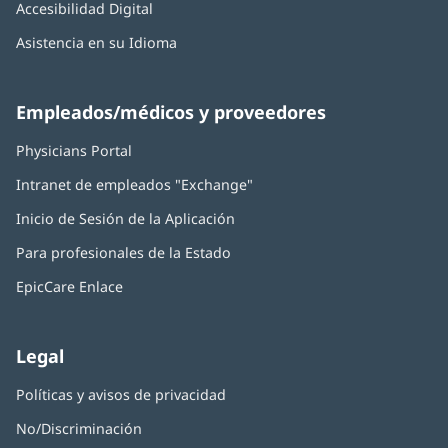
Accesibilidad Digital
Asistencia en su Idioma
Empleados/médicos y proveedores
Physicians Portal
(Se
abre
Intranet de empleados "Exchange"
(Se
en
abre
una
Inicio de Sesión de la Aplicación
(Se
en
ventana
abre
una
nueva)
Para profesionales de la Estado
en
ventana
una
nueva)
EpicCare Enlace
ventana
nueva)
Legal
Políticas y avisos de privacidad
No/Discriminación