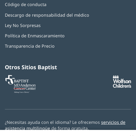
Código de conducta
Descargo de responsabilidad del médico
Ley No Sorpresas
(Se
abre
Política de Enmascaramiento
(Se
en
abre
una
Transparencia de Precio
en
ventana
una
nueva)
ventana
nueva)
Otros Sitios Baptist
Baptist
(Se
(S
MD
abre
ab
Anderson
en
e
Cancer
una
u
Center
ventana
ve
nueva)
nu
¿Necesitas ayuda con el idioma? Le ofrecemos
servicios de
asistencia multilingüe
de forma gratuita.