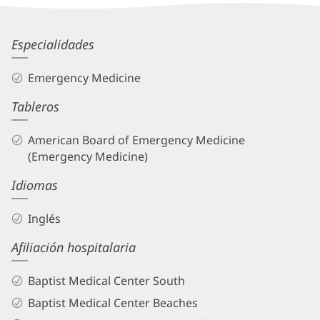
Information
Steven
Especialidades
Chadwick,
Emergency Medicine
DO
Tableros
Biography
and
American Board of Emergency Medicine
Info
(Emergency Medicine)
Idiomas
Inglés
Afiliación hospitalaria
Baptist Medical Center South
Baptist Medical Center Beaches