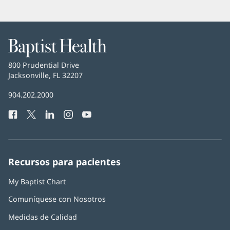
Baptist
Health
Baptist
800 Prudential Drive
Health
Jacksonville, FL 32207
(Se
abre
Número
904.202.2000
en
de
una
Facebook
(Se
Twitter
(Se
LinkedIn
(Se
Instagram
(Se
YouTube
(Se
Teléfono
ventana
abre
abre
abre
abre
abre
de
nueva)
en
en
en
en
en
Baptist
una
una
una
una
una
Health:
ventana
ventana
ventana
ventana
ventana
Recursos para pacientes
nueva)
nueva)
nueva)
nueva)
nueva)
My Baptist Chart
Comuníquese con Nosotros
Medidas de Calidad