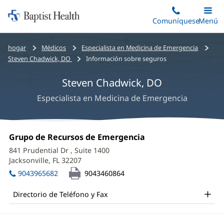
Iniciar:
Saltar
Comuníquese
Alterna
Menú
Princip
al
Baptist
contenido
Health
Bread
hogar
Médicos
Especialista en Medicina de Emergencia
principal
crumbs
Steven Chadwick, DO
Información sobre seguros
navigation
Steven Chadwick, DO
Especialista en Medicina de Emergencia
Steven
Oficina
Grupo de Recursos de Emergencia
(Se
Chadwick,
1:
abre
841 Prudential Dr
, Suite 1400
en
DO
Jacksonville, FL 32207
(Se
una
abre
Office
ventana
9043965682
9043460864
en
nueva)
and
una
Directorio de Teléfono y Fax
ventana
Other
nueva)
Patient