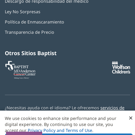
Descargo de responsabilidad del médico
Ley No Sorpresas
(Se
abre
Política de Enmascaramiento
(Se
en
abre
una
Transparencia de Precio
en
ventana
una
nueva)
ventana
nueva)
Otros Sitios Baptist
Baptist
(Se
(S
MD
abre
ab
Anderson
en
e
Cancer
una
u
Center
ventana
ve
nueva)
nu
¿Necesitas ayuda con el idioma? Le ofrecemos
servicios de
asistencia multilingüe
de forma gratuita.
×
We use cookies to enhance site performance and your
digital experience. By continuing to use our site, you
© 2026 Baptist Health
accept our
Privacy Policy and Terms of Use
.