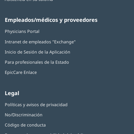
Empleados/médicos y proveedores
Physicians Portal
(Se
abre
Intranet de empleados "Exchange"
(Se
en
abre
una
Inicio de Sesión de la Aplicación
(Se
en
ventana
abre
una
nueva)
Para profesionales de la Estado
en
ventana
una
nueva)
EpicCare Enlace
ventana
nueva)
Legal
Políticas y avisos de privacidad
No/Discriminación
Código de conducta