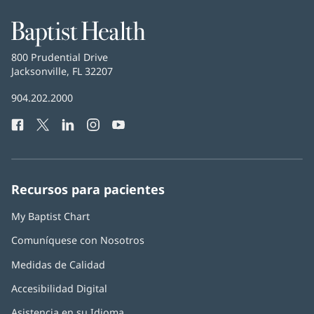
Baptist
Health
Baptist
800 Prudential Drive
Health
Jacksonville, FL 32207
(Se
abre
Número
904.202.2000
en
de
una
Facebook
(Se
Twitter
(Se
LinkedIn
(Se
Instagram
(Se
YouTube
(Se
Teléfono
ventana
abre
abre
abre
abre
abre
de
nueva)
en
en
en
en
en
Baptist
una
una
una
una
una
Health:
ventana
ventana
ventana
ventana
ventana
Recursos para pacientes
nueva)
nueva)
nueva)
nueva)
nueva)
My Baptist Chart
Comuníquese con Nosotros
Medidas de Calidad
Accesibilidad Digital
Asistencia en su Idioma