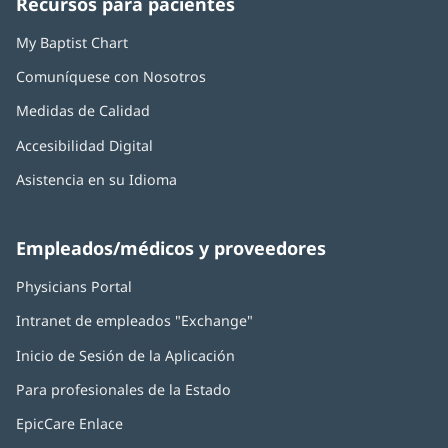
Recursos para pacientes
nueva)
nueva)
nueva)
nueva)
nueva)
My Baptist Chart
Comuníquese con Nosotros
Medidas de Calidad
Accesibilidad Digital
Asistencia en su Idioma
Empleados/médicos y proveedores
Physicians Portal
(Se
abre
Intranet de empleados "Exchange"
(Se
en
abre
una
Inicio de Sesión de la Aplicación
(Se
en
ventana
abre
una
nueva)
Para profesionales de la Estado
en
ventana
una
nueva)
EpicCare Enlace
ventana