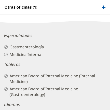
Information
Otras oficinas (1)
Ana
Especialidades
Corregidor,
Gastroenterología
MD
Medicina Interna
Biography
Tableros
and
Info
American Board of Internal Medicine (Internal
Medicine)
American Board of Internal Medicine
(Gastroenterology)
Idiomas