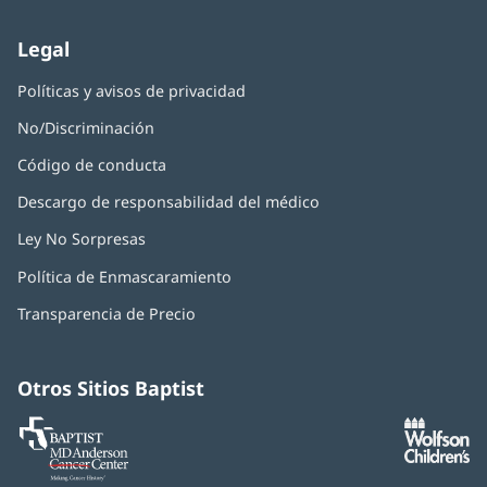
nueva)
Legal
Políticas y avisos de privacidad
No/Discriminación
Código de conducta
Descargo de responsabilidad del médico
Ley No Sorpresas
(Se
abre
Política de Enmascaramiento
(Se
en
abre
una
Transparencia de Precio
en
ventana
una
nueva)
ventana
nueva)
Otros Sitios Baptist
Baptist
(Se
(S
MD
abre
ab
Anderson
en
e
Cancer
una
u