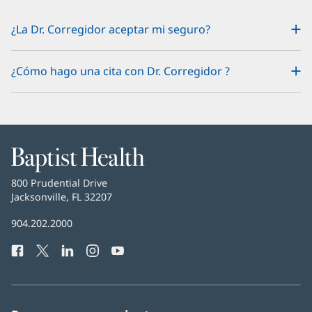
¿La Dr. Corregidor aceptar mi seguro?
¿Cómo hago una cita con Dr. Corregidor ?
Baptist
Health
Baptist
800 Prudential Drive
Health
Jacksonville, FL 32207
(Se
abre
Número
904.202.2000
en
de
una
Facebook
(Se
Twitter
(Se
LinkedIn
(Se
Instagram
(Se
YouTube
(Se
Teléfono
ventana
abre
abre
abre
abre
abre
de
nueva)
en
en
en
en
en
Baptist
una
una
una
una
una
Health:
ventana
ventana
ventana
ventana
ventana