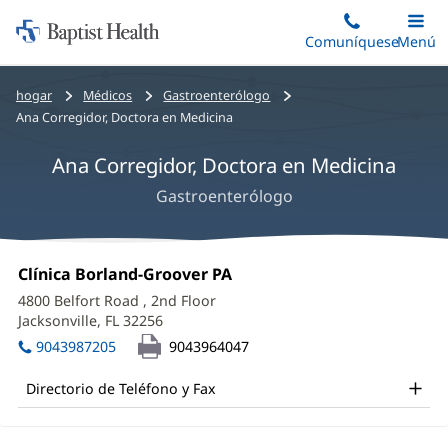
Iniciar:
Saltar
Comuníquese
Alterna
Menú
Princip
al
Baptist
contenido
Health
Bread
hogar
Médicos
Gastroenterólogo
principal
crumbs
Ana Corregidor, Doctora en Medicina
navigation
Ana Corregidor, Doctora en Medicina
Gastroenterólogo
Ana
Oficina
Clínica Borland-Groover PA
(Se
Corregidor,
1:
abre
4800 Belfort Road
, 2nd Floor
en
MD
Jacksonville, FL 32256
(Se
una
abre
Office
ventana
9043987205
9043964047
en
nueva)
and
una
Directorio de Teléfono y Fax
ventana
Other
nueva)
Patient