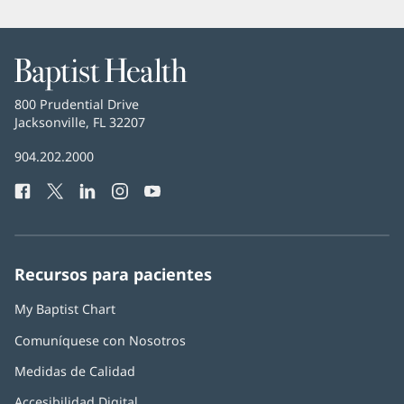
Baptist
Health
Baptist
800 Prudential Drive
Health
Jacksonville, FL 32207
(Se
abre
Número
904.202.2000
en
de
una
Facebook
(Se
Twitter
(Se
LinkedIn
(Se
Instagram
(Se
YouTube
(Se
Teléfono
ventana
abre
abre
abre
abre
abre
de
nueva)
en
en
en
en
en
Baptist
una
una
una
una
una
Health:
ventana
ventana
ventana
ventana
ventana
Recursos para pacientes
nueva)
nueva)
nueva)
nueva)
nueva)
My Baptist Chart
Comuníquese con Nosotros
Medidas de Calidad
Accesibilidad Digital