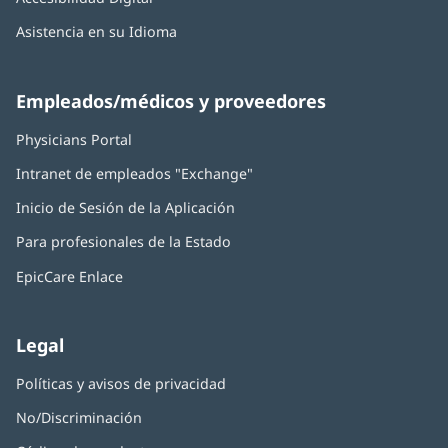
Asistencia en su Idioma
Empleados/médicos y proveedores
Physicians Portal
(Se
abre
Intranet de empleados "Exchange"
(Se
en
abre
una
Inicio de Sesión de la Aplicación
(Se
en
ventana
abre
una
nueva)
Para profesionales de la Estado
en
ventana
una
nueva)
EpicCare Enlace
ventana
nueva)
Legal
Políticas y avisos de privacidad
No/Discriminación