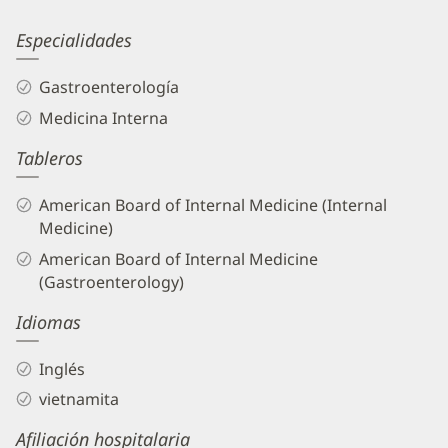
Information
Anhtung
Especialidades
Chau,
Gastroenterología
MD
Medicina Interna
Biography
Tableros
and
Info
American Board of Internal Medicine (Internal
Medicine)
American Board of Internal Medicine
(Gastroenterology)
Idiomas
Inglés
vietnamita
Afiliación hospitalaria