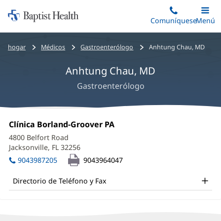
Iniciar:
Saltar
Comuníquese
Alterna
Menú
Princip
al
Baptist
contenido
Health
Bread
hogar
Médicos
Gastroenterólogo
Anhtung Chau, MD
principal
crumbs
Anhtung Chau, MD
navigation
Gastroenterólogo
Anhtung
Oficina
Clínica Borland-Groover PA
(Se
Chau,
1:
abre
4800 Belfort Road
en
MD
Jacksonville, FL 32256
(Se
una
abre
Office
ventana
9043987205
9043964047
en
nueva)
and
una
Directorio de Teléfono y Fax
ventana
Other
nueva)
Patient