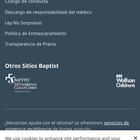
Código de conducta
Descargo de responsabilidad del médico
Ley No Sorpresas
(Se
abre
Política de Enmascaramiento
(Se
en
abre
una
Transparencia de Precio
en
ventana
una
nueva)
ventana
nueva)
Otros Sitios Baptist
Baptist
(Se
(S
MD
abre
ab
Anderson
en
e
Cancer
una
u
Center
ventana
ve
nueva)
nu
¿Necesitas ayuda con el idioma? Le ofrecemos
servicios de
asistencia multilingüe
de forma gratuita.
×
We use cookies to enhance site performance and your