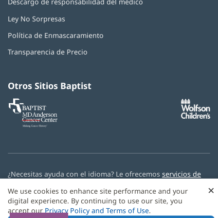
Descargo de responsabilidad del médico
Ley No Sorpresas
(Se
abre
Política de Enmascaramiento
(Se
en
abre
una
Transparencia de Precio
en
ventana
una
nueva)
ventana
nueva)
Otros Sitios Baptist
Baptist
(Se
(S
MD
abre
ab
Anderson
en
e
Cancer
una
u
Center
ventana
ve
nueva)
nu
¿Necesitas ayuda con el idioma? Le ofrecemos
servicios de
asistencia multilingüe
de forma gratuita.
×
We use cookies to enhance site performance and your
digital experience. By continuing to use our site, you
© 2026 Baptist Health
accept our
Privacy Policy and Terms of Use
.