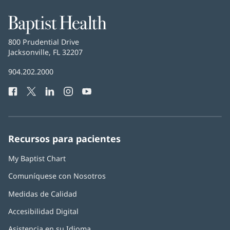
Baptist
Health
Baptist
800 Prudential Drive
Health
Jacksonville, FL 32207
(Se
abre
Número
904.202.2000
en
de
una
Facebook
(Se
Twitter
(Se
LinkedIn
(Se
Instagram
(Se
YouTube
(Se
Teléfono
ventana
abre
abre
abre
abre
abre
de
nueva)
en
en
en
en
en
Baptist
una
una
una
una
una
Health:
ventana
ventana
ventana
ventana
ventana
Recursos para pacientes
nueva)
nueva)
nueva)
nueva)
nueva)
My Baptist Chart
Comuníquese con Nosotros
Medidas de Calidad
Accesibilidad Digital
Asistencia en su Idioma