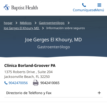
Iniciar:
Saltar
Comuníquese
Alterna
Menú
Princip
al
Baptist
contenido
Health
Bread
hogar
Médicos
Gastroenterólogo
principal
crumbs
Joe Gerges El Khoury, MD
Información sobre seguros
navigation
Joe Gerges El Khoury, MD
Gastroenterólogo
Joe
Oficina
Clínica Borland-Groover PA
(Se
Gerges
1:
abre
1375 Roberts Drive
, Suite 204
en
El
Jacksonville Beach, FL 32250
(Se
una
abre
Khoury,
ventana
9042470056
9042410065
en
nueva)
MD
una
Directorio de Teléfono y Fax
ventana
Office
nueva)
and