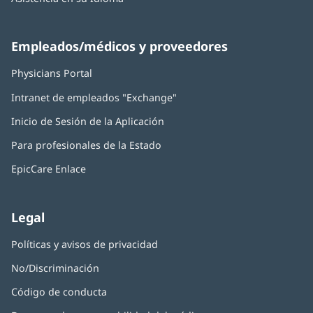
Empleados/médicos y proveedores
Physicians Portal
(Se
abre
Intranet de empleados "Exchange"
(Se
en
abre
una
Inicio de Sesión de la Aplicación
(Se
en
ventana
abre
una
nueva)
Para profesionales de la Estado
en
ventana
una
nueva)
EpicCare Enlace
ventana
nueva)
Legal
Políticas y avisos de privacidad
No/Discriminación
Código de conducta