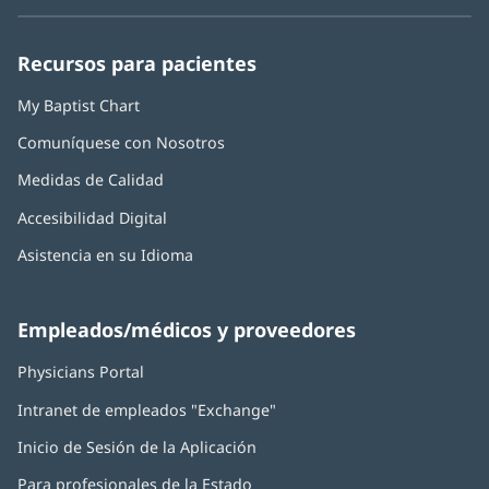
en
en
en
en
en
Baptist
una
una
una
una
una
Health:
ventana
ventana
ventana
ventana
ventana
Recursos para pacientes
nueva)
nueva)
nueva)
nueva)
nueva)
My Baptist Chart
Comuníquese con Nosotros
Medidas de Calidad
Accesibilidad Digital
Asistencia en su Idioma
Empleados/médicos y proveedores
Physicians Portal
(Se
abre
Intranet de empleados "Exchange"
(Se
en
abre
una
Inicio de Sesión de la Aplicación
(Se
en
ventana
abre
una
nueva)
Para profesionales de la Estado