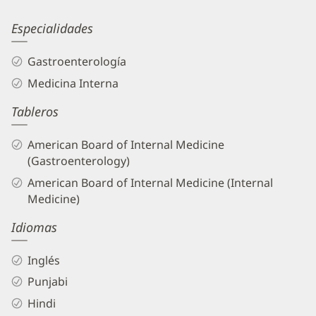
Information
Kevin
Especialidades
Comar,
Gastroenterología
MD
Medicina Interna
Biography
Tableros
and
Info
American Board of Internal Medicine
(Gastroenterology)
American Board of Internal Medicine (Internal
Medicine)
Idiomas
Inglés
Punjabi
Hindi