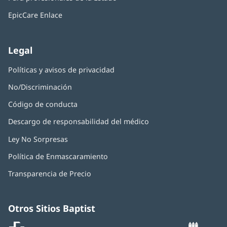
en
ventana
una
nueva)
EpicCare Enlace
ventana
nueva)
Legal
Políticas y avisos de privacidad
No/Discriminación
Código de conducta
Descargo de responsabilidad del médico
Ley No Sorpresas
(Se
abre
Política de Enmascaramiento
(Se
en
abre
una
Transparencia de Precio
en
ventana
una
nueva)
ventana
nueva)
Otros Sitios Baptist
Baptist
(Se
(S