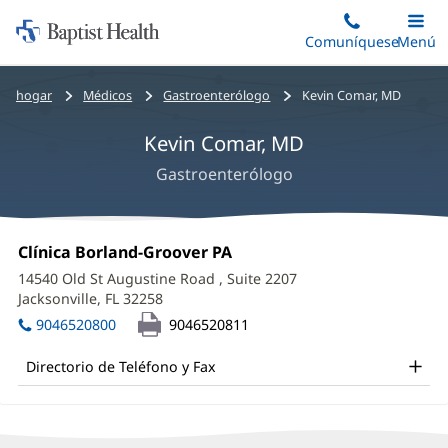
Iniciar:
Saltar
Comuníquese
Alterna
Menú
Princip
al
Baptist
contenido
Health
Bread
hogar
Médicos
Gastroenterólogo
Kevin Comar, MD
principal
crumbs
Kevin Comar, MD
navigation
Gastroenterólogo
Kevin
Oficina
Clínica Borland-Groover PA
(Se
Comar,
1:
abre
14540 Old St Augustine Road
, Suite 2207
en
MD
Jacksonville, FL 32258
(Se
una
abre
Office
ventana
9046520800
9046520811
en
nueva)
and
una
Directorio de Teléfono y Fax
ventana
Other
nueva)
Patient