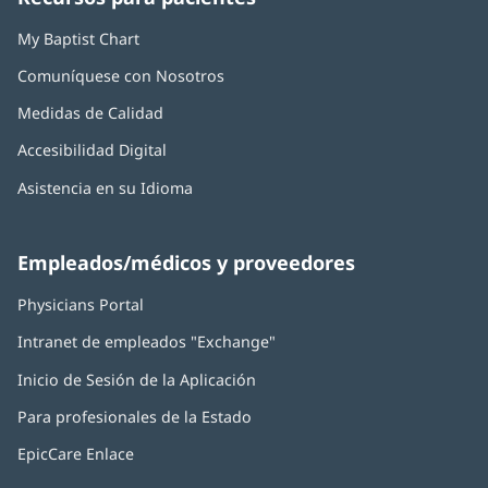
nueva)
nueva)
nueva)
nueva)
nueva)
My Baptist Chart
Comuníquese con Nosotros
Medidas de Calidad
Accesibilidad Digital
Asistencia en su Idioma
Empleados/médicos y proveedores
Physicians Portal
(Se
abre
Intranet de empleados "Exchange"
(Se
en
abre
una
Inicio de Sesión de la Aplicación
(Se
en
ventana
abre
una
nueva)
Para profesionales de la Estado
en
ventana
una
nueva)
EpicCare Enlace
ventana