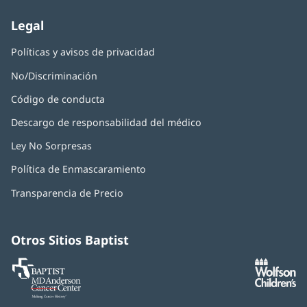
nueva)
Legal
Políticas y avisos de privacidad
No/Discriminación
Código de conducta
Descargo de responsabilidad del médico
Ley No Sorpresas
(Se
abre
Política de Enmascaramiento
(Se
en
abre
una
Transparencia de Precio
en
ventana
una
nueva)
ventana
nueva)
Otros Sitios Baptist
Baptist
(Se
(S
MD
abre
ab
Anderson
en
e
Cancer
una
u