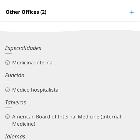
Patient
Information
Other Offices (2)
Amad
Especialidades
Choudhry,
Medicina Interna
MD
Función
Biography
and
Médico hospitalista
Info
Tableros
American Board of Internal Medicine (Internal
Medicine)
Idiomas