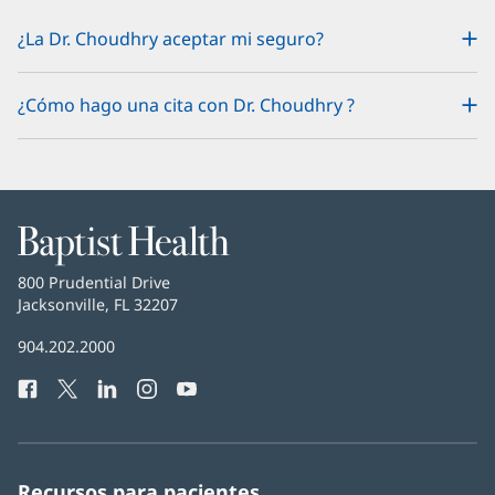
¿La Dr. Choudhry aceptar mi seguro?
¿Cómo hago una cita con Dr. Choudhry ?
Baptist
Health
Baptist
800 Prudential Drive
Health
Jacksonville, FL 32207
(Se
abre
Número
904.202.2000
en
de
una
Facebook
(Se
Twitter
(Se
LinkedIn
(Se
Instagram
(Se
YouTube
(Se
Teléfono
ventana
abre
abre
abre
abre
abre
de
nueva)
en
en
en
en
en
Baptist
una
una
una
una
una
Health:
ventana
ventana
ventana
ventana
ventana
Recursos para pacientes