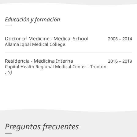
Amad
Educación y formación
Choudhry,
MD
Doctor of Medicine - Medical School
2008 – 2014
Información
Allama Iqbal Medical College
adicional
Residencia - Medicina Interna
2016 – 2019
Capital Health Regional Medical Center - Trenton
, NJ
Preguntas frecuentes