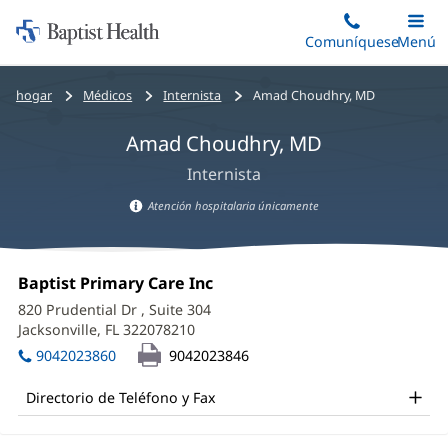
Iniciar:
Saltar
Comuníquese
Alterna
Menú
Princip
al
Baptist
contenido
Health
Bread
hogar
Médicos
Internista
Amad Choudhry, MD
principal
crumbs
Amad Choudhry, MD
navigation
Internista
Atención hospitalaria únicamente
Información
sobre
Amad
atención
Oficina
Baptist Primary Care Inc
(Se
Choudhry,
hospitalaria
1:
abre
820 Prudential Dr
, Suite 304
en
MD
Jacksonville, FL 322078210
(Se
una
abre
Office
ventana
9042023860
9042023846
en
nueva)
and
una
Directorio de Teléfono y Fax
ventana
Other
nueva)