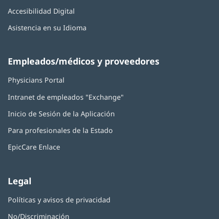
Accesibilidad Digital
Asistencia en su Idioma
Empleados/médicos y proveedores
Physicians Portal
(Se
abre
Intranet de empleados "Exchange"
(Se
en
abre
una
Inicio de Sesión de la Aplicación
(Se
en
ventana
abre
una
nueva)
Para profesionales de la Estado
en
ventana
una
nueva)
EpicCare Enlace
ventana
nueva)
Legal
Políticas y avisos de privacidad
No/Discriminación