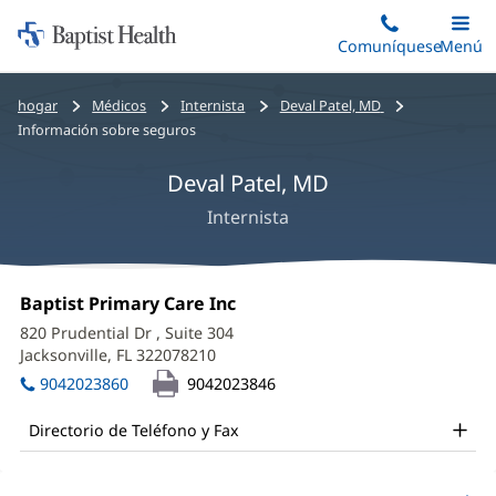
Iniciar:
Saltar
Comuníquese
Alterna
Menú
Princip
al
Baptist
contenido
Health
Bread
hogar
Médicos
Internista
Deval Patel, MD
principal
crumbs
Información sobre seguros
navigation
Deval Patel, MD
Internista
Deval
Oficina
Baptist Primary Care Inc
(Se
Patel,
1:
abre
820 Prudential Dr
, Suite 304
en
MD
Jacksonville, FL 322078210
(Se
una
abre
Office
ventana
9042023860
9042023846
en
nueva)
and
una
Directorio de Teléfono y Fax
ventana
Other
nueva)
Patient