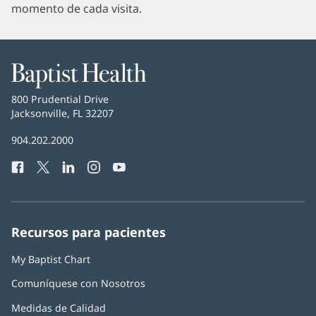
momento de cada visita.
Baptist
Health
Baptist
800 Prudential Drive
Health
Jacksonville, FL 32207
(Se
abre
Número
904.202.2000
en
de
una
Facebook
(Se
Twitter
(Se
LinkedIn
(Se
Instagram
(Se
YouTube
(Se
Teléfono
ventana
abre
abre
abre
abre
abre
de
nueva)
en
en
en
en
en
Baptist
una
una
una
una
una
Health:
ventana
ventana
ventana
ventana
ventana
Recursos para pacientes
nueva)
nueva)
nueva)
nueva)
nueva)
My Baptist Chart
Comuníquese con Nosotros
Medidas de Calidad