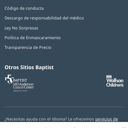
Código de conducta
Descargo de responsabilidad del médico
Ley No Sorpresas
(Se
abre
Política de Enmascaramiento
(Se
en
abre
una
Transparencia de Precio
en
ventana
una
nueva)
ventana
nueva)
Otros Sitios Baptist
Baptist
(Se
(S
MD
abre
ab
Anderson
en
e
Cancer
una
u
Center
ventana
ve
nueva)
nu
¿Necesitas ayuda con el idioma? Le ofrecemos
servicios de
asistencia multilingüe
de forma gratuita.