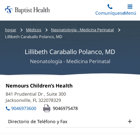
Iniciar:
Saltar
Comuníquese
Alterna
Menú
Princip
al
Baptist
contenido
Health
Bread
hogar
Médicos
Neonatología - Medicina Perinatal
principal
crumbs
Lillibeth Caraballo Polanco, MD
navigation
Lillibeth Caraballo Polanco, MD
Neonatología - Medicina Perinatal
Lillibeth
Oficina
Nemours Children’s Health
(Se
Caraballo
1:
abre
841 Prudential Dr
, Suite 300
en
Polanco,
Jacksonville, FL 322078329
(Se
una
abre
MD
ventana
9046973600
9046975478
en
nueva)
Office
una
Directorio de Teléfono y Fax
ventana
and
nueva)
Other