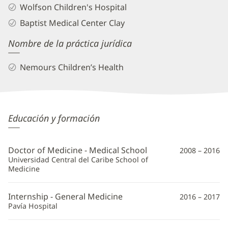
Wolfson Children's Hospital
Baptist Medical Center Clay
Nombre de la práctica jurídica
Nemours Children’s Health
Lillibeth
Educación y formación
Caraballo
Polanco,
Doctor of Medicine - Medical School
2008 – 2016
MD
Universidad Central del Caribe School of
Medicine
Información
adicional
Internship - General Medicine
2016 – 2017
Pavía Hospital