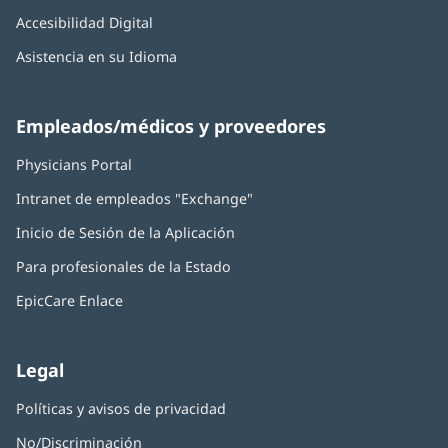
Accesibilidad Digital
Asistencia en su Idioma
Empleados/médicos y proveedores
Physicians Portal
(Se
abre
Intranet de empleados "Exchange"
(Se
en
abre
una
Inicio de Sesión de la Aplicación
(Se
en
ventana
abre
una
nueva)
Para profesionales de la Estado
en
ventana
una
nueva)
EpicCare Enlace
ventana
nueva)
Legal
Políticas y avisos de privacidad
No/Discriminación