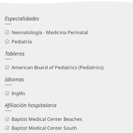
Patient
Information
Lillibeth
Especialidades
Caraballo
Neonatología - Medicina Perinatal
Polanco,
Pediatría
MD
Tableros
Biography
and
American Board of Pediatrics (Pediatrics)
Info
Idiomas
Inglés
Afiliación hospitalaria
Baptist Medical Center Beaches
Baptist Medical Center South