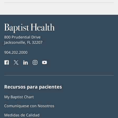
Baptist
Health
Baptist
800 Prudential Drive
Health
Jacksonville, FL 32207
(Se
abre
Número
904.202.2000
en
de
una
Facebook
(Se
Twitter
(Se
LinkedIn
(Se
Instagram
(Se
YouTube
(Se
Teléfono
ventana
abre
abre
abre
abre
abre
de
nueva)
en
en
en
en
en
Baptist
una
una
una
una
una
Health:
ventana
ventana
ventana
ventana
ventana
Recursos para pacientes
nueva)
nueva)
nueva)
nueva)
nueva)
My Baptist Chart
Comuníquese con Nosotros
Medidas de Calidad