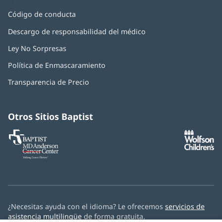
Código de conducta
Descargo de responsabilidad del médico
Ley No Sorpresas
(Se
abre
Política de Enmascaramiento
(Se
en
abre
una
Transparencia de Precio
en
ventana
una
nueva)
ventana
nueva)
Otros Sitios Baptist
Baptist
(Se
(S
MD
abre
ab
Anderson
en
e
Cancer
una
u
Center
ventana
ve
nueva)
nu
¿Necesitas ayuda con el idioma? Le ofrecemos
servicios de
asistencia multilingüe
de forma gratuita.