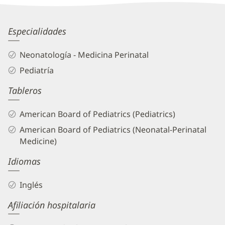
Information
Winston
Especialidades
Sheen,
Neonatología - Medicina Perinatal
MD
Pediatría
Biography
Tableros
and
Info
American Board of Pediatrics (Pediatrics)
American Board of Pediatrics (Neonatal-Perinatal
Medicine)
Idiomas
Inglés
Afiliación hospitalaria