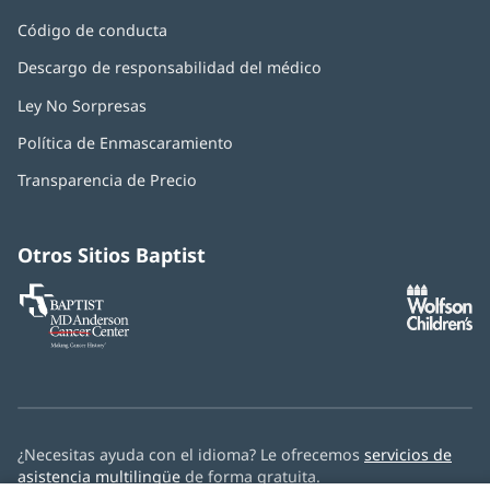
Código de conducta
Descargo de responsabilidad del médico
Ley No Sorpresas
(Se
abre
Política de Enmascaramiento
(Se
en
abre
una
Transparencia de Precio
en
ventana
una
nueva)
ventana
nueva)
Otros Sitios Baptist
Baptist
(Se
(S
MD
abre
ab
Anderson
en
e
Cancer
una
u
Center
ventana
ve
nueva)
nu
¿Necesitas ayuda con el idioma? Le ofrecemos
servicios de
asistencia multilingüe
de forma gratuita.