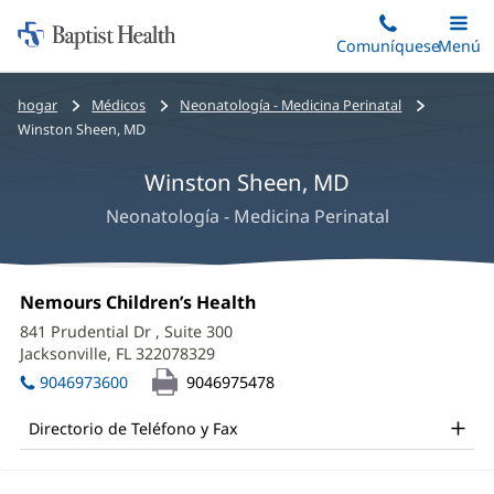
Iniciar:
Saltar
Comuníquese
Alterna
Menú
Princip
al
Baptist
contenido
Health
Bread
hogar
Médicos
Neonatología - Medicina Perinatal
principal
crumbs
Winston Sheen, MD
navigation
Winston Sheen, MD
Neonatología - Medicina Perinatal
Winston
Oficina
Nemours Children’s Health
(Se
Sheen,
1:
abre
841 Prudential Dr
, Suite 300
en
MD
Jacksonville, FL 322078329
(Se
una
abre
Office
ventana
9046973600
9046975478
en
nueva)
and
una
Directorio de Teléfono y Fax
ventana
Other
nueva)
Patient