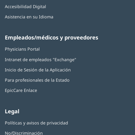
Accesibilidad Digital
Asistencia en su Idioma
Empleados/médicos y proveedores
Physicians Portal
(Se
abre
Intranet de empleados "Exchange"
(Se
en
abre
una
Inicio de Sesión de la Aplicación
(Se
en
ventana
abre
una
nueva)
Para profesionales de la Estado
en
ventana
una
nueva)
EpicCare Enlace
ventana
nueva)
Legal
Políticas y avisos de privacidad
No/Discriminación