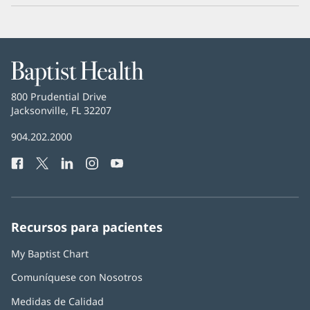
Baptist
Health
Baptist
800 Prudential Drive
Health
Jacksonville, FL 32207
(Se
abre
Número
904.202.2000
en
de
una
Facebook
(Se
Twitter
(Se
LinkedIn
(Se
Instagram
(Se
YouTube
(Se
Teléfono
ventana
abre
abre
abre
abre
abre
de
nueva)
en
en
en
en
en
Baptist
una
una
una
una
una
Health:
ventana
ventana
ventana
ventana
ventana
Recursos para pacientes
nueva)
nueva)
nueva)
nueva)
nueva)
My Baptist Chart
Comuníquese con Nosotros
Medidas de Calidad