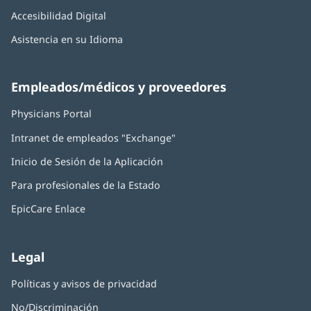
Accesibilidad Digital
Asistencia en su Idioma
Empleados/médicos y proveedores
Physicians Portal
(Se
abre
Intranet de empleados "Exchange"
(Se
en
abre
una
Inicio de Sesión de la Aplicación
(Se
en
ventana
abre
una
nueva)
Para profesionales de la Estado
en
ventana
una
nueva)
EpicCare Enlace
ventana
nueva)
Legal
Políticas y avisos de privacidad
No/Discriminación