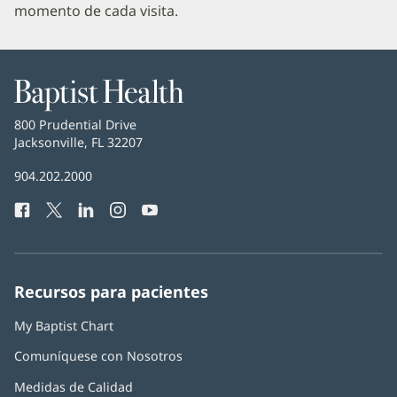
momento de cada visita.
Baptist
Health
Baptist
800 Prudential Drive
Health
Jacksonville, FL 32207
(Se
abre
Número
904.202.2000
en
de
una
Facebook
(Se
Twitter
(Se
LinkedIn
(Se
Instagram
(Se
YouTube
(Se
Teléfono
ventana
abre
abre
abre
abre
abre
de
nueva)
en
en
en
en
en
Baptist
una
una
una
una
una
Health:
ventana
ventana
ventana
ventana
ventana
Recursos para pacientes
nueva)
nueva)
nueva)
nueva)
nueva)
My Baptist Chart
Comuníquese con Nosotros
Medidas de Calidad