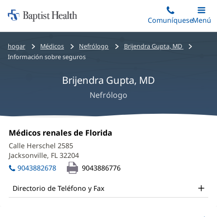
Iniciar:
Saltar
Comuníquese
Alterna
Menú
Princip
al
Baptist
contenido
Health
Bread
hogar
Médicos
Nefrólogo
Brijendra Gupta, MD
principal
crumbs
Información sobre seguros
navigation
Brijendra Gupta, MD
Nefrólogo
Brijendra
Oficina
Médicos renales de Florida
(Se
Gupta,
1:
abre
Calle Herschel 2585
en
MD
Jacksonville, FL 32204
(Se
una
abre
Office
ventana
9043882678
9043886776
en
nueva)
and
una
Directorio de Teléfono y Fax
ventana
Other
nueva)
Patient