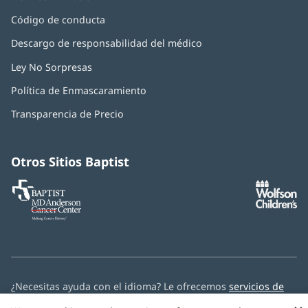
Código de conducta
Descargo de responsabilidad del médico
Ley No Sorpresas
(Se
abre
Política de Enmascaramiento
(Se
en
abre
una
Transparencia de Precio
en
ventana
una
nueva)
ventana
nueva)
Otros Sitios Baptist
Baptist
(Se
(S
MD
abre
ab
Anderson
en
e
Cancer
una
u
Center
ventana
ve
nueva)
nu
¿Necesitas ayuda con el idioma? Le ofrecemos
servicios de
asistencia multilingüe
de forma gratuita.