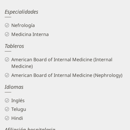
Information
Rama
Especialidades
Reddy,
Nefrología
MD
Medicina Interna
Biography
Tableros
and
Info
American Board of Internal Medicine (Internal
Medicine)
American Board of Internal Medicine (Nephrology)
Idiomas
Inglés
Telugu
Hindi
Afiliación hospitalaria