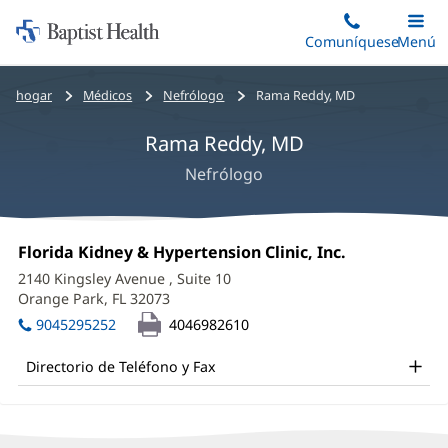
Iniciar:
Saltar
Comuníquese
Alterna
Menú
Princip
al
Baptist
contenido
Health
Bread
hogar
Médicos
Nefrólogo
Rama Reddy, MD
principal
crumbs
Rama Reddy, MD
navigation
Nefrólogo
Rama
Oficina
Florida Kidney & Hypertension Clinic, Inc.
(Se
Reddy,
1:
abre
2140 Kingsley Avenue
, Suite 10
en
MD
Orange Park, FL 32073
(Se
una
abre
Office
ventana
9045295252
4046982610
en
nueva)
and
una
Directorio de Teléfono y Fax
ventana
Other
nueva)
Patient