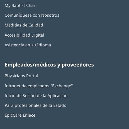
My Baptist Chart
Comuníquese con Nosotros
Medidas de Calidad
Accesibilidad Digital
Asistencia en su Idioma
Empleados/médicos y proveedores
Physicians Portal
(Se
abre
Intranet de empleados "Exchange"
(Se
en
abre
una
Inicio de Sesión de la Aplicación
(Se
en
ventana
abre
una
nueva)
Para profesionales de la Estado
en
ventana
una
nueva)
EpicCare Enlace
ventana
nueva)