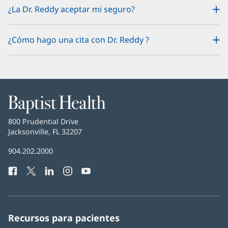
¿La Dr. Reddy aceptar mi seguro?
¿Cómo hago una cita con Dr. Reddy ?
Baptist
Health
Baptist
800 Prudential Drive
Health
Jacksonville, FL 32207
(Se
abre
Número
904.202.2000
en
de
una
Facebook
(Se
Twitter
(Se
LinkedIn
(Se
Instagram
(Se
YouTube
(Se
Teléfono
ventana
abre
abre
abre
abre
abre
de
nueva)
en
en
en
en
en
Baptist
una
una
una
una
una
Health:
ventana
ventana
ventana
ventana
ventana
Recursos para pacientes
nueva)
nueva)
nueva)
nueva)
nueva)