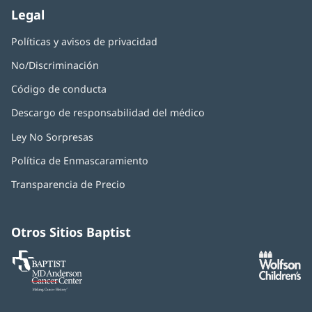
Legal
Políticas y avisos de privacidad
No/Discriminación
Código de conducta
Descargo de responsabilidad del médico
Ley No Sorpresas
(Se
abre
Política de Enmascaramiento
(Se
en
abre
una
Transparencia de Precio
en
ventana
una
nueva)
ventana
nueva)
Otros Sitios Baptist
Baptist
(Se
(S
MD
abre
ab
Anderson
en
e
Cancer
una
u
Center
ventana
ve