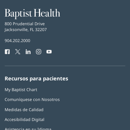
Baptist
Health
Baptist
800 Prudential Drive
Health
Jacksonville, FL 32207
(Se
abre
Número
904.202.2000
en
de
una
Facebook
(Se
Twitter
(Se
LinkedIn
(Se
Instagram
(Se
YouTube
(Se
Teléfono
ventana
abre
abre
abre
abre
abre
de
nueva)
en
en
en
en
en
Baptist
una
una
una
una
una
Health:
ventana
ventana
ventana
ventana
ventana
Recursos para pacientes
nueva)
nueva)
nueva)
nueva)
nueva)
My Baptist Chart
Comuníquese con Nosotros
Medidas de Calidad
Accesibilidad Digital
Asistencia en su Idioma