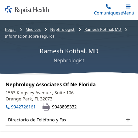
Iniciar:
Saltar
Comuníquese
Alterna
Menú
Princip
al
Baptist
contenido
Health
Bread
hogar
Médicos
Nephrologist
Ramesh Kotihal, MD
principal
crumbs
Información sobre seguros
navigation
Ramesh Kotihal, MD
Nephrologist
Ramesh
Oficina
Nephrology Associates Of Ne Florida
(Se
Kotihal,
1:
abre
1563 Kingsley Avenue
, Suite 106
en
MD
Orange Park, FL 32073
(Se
una
abre
Office
ventana
9042726161
9043895332
en
nueva)
and
una
Directorio de Teléfono y Fax
ventana
Other
nueva)
Patient