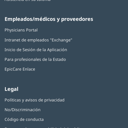
Empleados/médicos y proveedores
Physicians Portal
(Se
abre
Intranet de empleados "Exchange"
(Se
en
abre
una
Inicio de Sesión de la Aplicación
(Se
en
ventana
abre
una
nueva)
Para profesionales de la Estado
en
ventana
una
nueva)
EpicCare Enlace
ventana
nueva)
Legal
Políticas y avisos de privacidad
No/Discriminación
Código de conducta