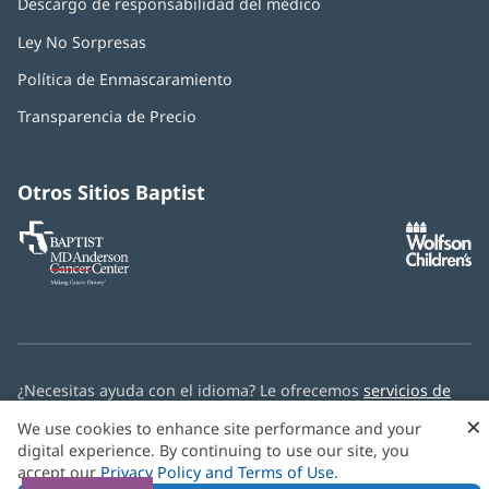
Descargo de responsabilidad del médico
Ley No Sorpresas
(Se
abre
Política de Enmascaramiento
(Se
en
abre
una
Transparencia de Precio
en
ventana
una
nueva)
ventana
nueva)
Otros Sitios Baptist
Baptist
(Se
(S
MD
abre
ab
Anderson
en
e
Cancer
una
u
Center
ventana
ve
nueva)
nu
¿Necesitas ayuda con el idioma? Le ofrecemos
servicios de
asistencia multilingüe
de forma gratuita.
×
We use cookies to enhance site performance and your
digital experience. By continuing to use our site, you
© 2026 Baptist Health
accept our
Privacy Policy and Terms of Use
.