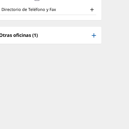
nd
en
nueva)
una
ther
Directorio de Teléfono y Fax
ventana
atient
nueva)
nformation
Otras oficinas (1)