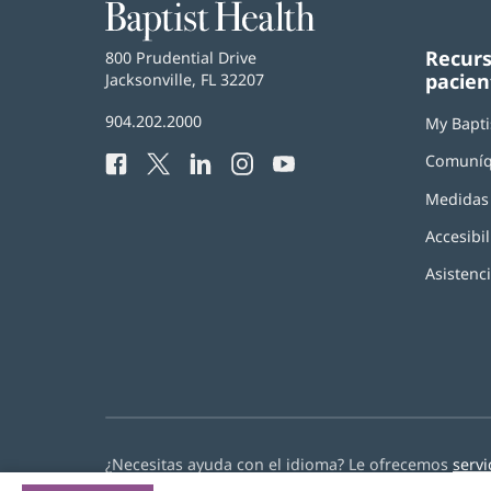
Baptist
Health
Recurs
Baptist
800 Prudential Drive
pacien
Health
Jacksonville, FL 32207
(Se
abre
Número
904.202.2000
en
My Bapti
de
una
Comuníq
Facebook
(Se
Twitter
(Se
LinkedIn
(Se
Instagram
(Se
YouTube
(Se
Teléfono
ventana
abre
abre
abre
abre
abre
de
nueva)
Medidas 
en
en
en
en
en
Baptist
una
una
una
una
una
Health:
Accesibil
ventana
ventana
ventana
ventana
ventana
nueva)
nueva)
nueva)
nueva)
nueva)
Asistenc
¿Necesitas ayuda con el idioma? Le ofrecemos
servi