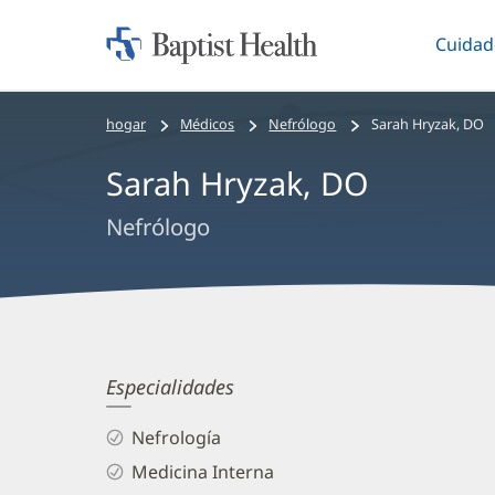
Cuidad
Iniciar:
Altern
Baptist
Health
Bread
hogar
Médicos
Nefrólogo
Sarah Hryzak, DO
crumbs
Sarah Hryzak, DO
navigation
Nefrólogo
Sarah
Especialidades
Hryzak,
Nefrología
DO
Medicina Interna
Biography