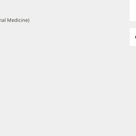
a
O
P
nal Medicine)
I