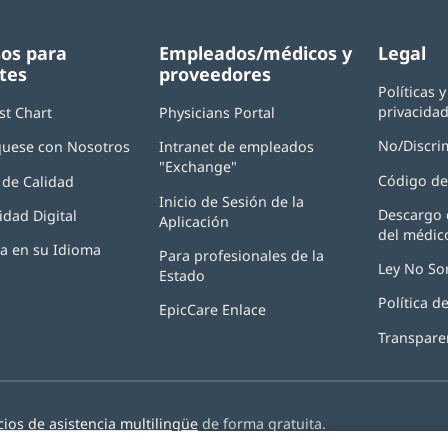
os para
Empleados/médicos y
Legal
tes
proveedores
Políticas 
privacida
st Chart
Physicians Portal
(Se
abre
No/Discri
uese con Nosotros
Intranet de empleados
en
"Exchange"
(Se
una
Código de
de Calidad
abre
ventana
Inicio de Sesión de la
en
nueva)
Descargo 
idad Digital
Aplicación
(Se
una
del médic
abre
ventana
ia en su Idioma
Para profesionales de la
en
nueva)
Ley No So
Estado
una
ventana
Política 
EpicCare Enlace
nueva)
Transpare
cios de asistencia multilingüe
de forma gratuita.